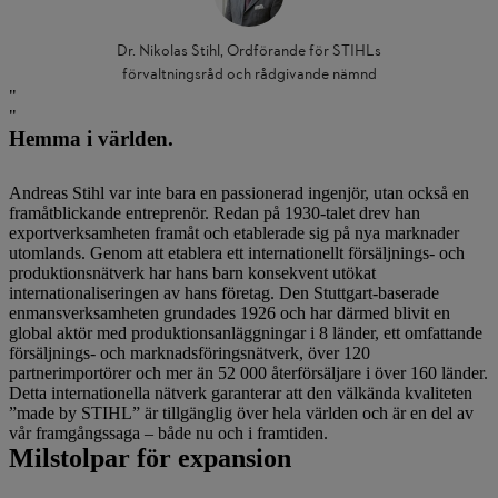
Dr. Nikolas Stihl, Ordförande för STIHLs
förvaltningsråd och rådgivande nämnd
Hemma i världen.
Andreas Stihl var inte bara en passionerad ingenjör, utan också en
framåtblickande entreprenör. Redan på 1930-talet drev han
exportverksamheten framåt och etablerade sig på nya marknader
utomlands. Genom att etablera ett internationellt försäljnings- och
produktionsnätverk har hans barn konsekvent utökat
internationaliseringen av hans företag. Den Stuttgart-baserade
enmansverksamheten grundades 1926 och har därmed blivit en
global aktör med produktionsanläggningar i 8 länder, ett omfattande
försäljnings- och marknadsföringsnätverk, över 120
partnerimportörer och mer än 52 000 återförsäljare i över 160 länder.
Detta internationella nätverk garanterar att den välkända kvaliteten
”made by STIHL” är tillgänglig över hela världen och är en del av
vår framgångssaga – både nu och i framtiden.
Milstolpar för expansion