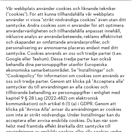
Vår webbplats använder cookies och liknande tekniker
("cookies"). För att kunna tillhandahålla vår webbplats
använder vi vissa "strikt nödvändiga cookies" även utan ditt
samtycke. Andra cookies som vi använder för att optimera
användarvänligheten och tillhandahålla anpassat innehåll,
STIHL i Filippinerna
inklusive analys av användarbeteende, reklams effektivitet
och skapandet av omfattande användarprofiler, och
personalisering av annonserna placeras endast med ditt
samtycke. Cookies används av oss och tredje parter (t.ex.
Google eller Tealium). Dessa tredje parter kan också
Information för leverantörer
behandla dina personuppgifter utanför Europeiska
Produkter
ekonomiska samarbetsområdet. Se "Inställningar" och
Kontakt
"Cookiepolicy" för information om cookies som används av
Karriär
System för visselblåsare
oss och tredje parter. Genom att klicka på "Acceptera alla"
samtycker du till användningen av alla cookies och
tillhörande behandling av personuppgifter i enlighet med
kapitel 9 § 28 Lag (2022:482) om elektronisk
kommunikation) och artikel 6 (1) (a) i GDPR. Genom att
klicka på "Avvisa Alla" avisar du användningen av cookies
som inte är strikt nödvändiga. Under Inställningar kan du
acceptera eller avvisa enskilda cookies. Du kan när som
helst med framtida effekt återkalla ditt samtycke till