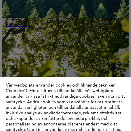
Hållbarhet
Vår webbplats använder cookies och liknande tekniker
("cookies"). För att kunna tillhandahålla vår webbplats
använder vi vissa "strikt nödvändiga cookies" även utan ditt
samtycke. Andra cookies som vi använder för att optimera
användarvänligheten och tillhandahålla anpassat innehåll,
Kontakta oss
inklusive analys av användarbeteende, reklams effektivitet
och skapandet av omfattande användarprofiler, och
personalisering av annonserna placeras endast med ditt
samtycke. Cookies används av oss och tredje parter (t.ex.