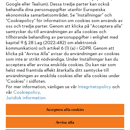
Google eller Tealium). Dessa tredje parter kan också
Information för leverantörer
behandla dina personuppgifter utanför Europeiska
Produkter
ekonomiska samarbetsområdet. Se "Inställningar" och
Kontakt
Karriär
"Cookiepolicy" för information om cookies som används av
System för visselblåsare
oss och tredje parter. Genom att klicka på "Acceptera alla"
samtycker du till användningen av alla cookies och
tillhörande behandling av personuppgifter i enlighet med
kapitel 9 § 28 Lag (2022:482) om elektronisk
kommunikation) och artikel 6 (1) (a) i GDPR. Genom att
klicka på "Avvisa Alla" avisar du användningen av cookies
som inte är strikt nödvändiga. Under Inställningar kan du
acceptera eller avvisa enskilda cookies. Du kan när som
helst med framtida effekt återkalla ditt samtycke till
användningen av enskilda cookies eller alla cookies under
"Cookies" i sidfoten.
För mer information, vänligen se vår
Integritetspolicy
och
vår
Cookiepolicy
.
Juridisk information
Acceptera alla cookies
Avtryck
Integritetspolicy
Information om cookies
ANDREAS STIHL AG & Co. KG ©2023
Avvisa alla