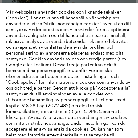
Vår webbplats använder cookies och liknande tekniker
("cookies"). För att kunna tillhandahålla vår webbplats
använder vi vissa "strikt nödvändiga cookies" även utan ditt
samtycke. Andra cookies som vi använder för att optimera
användarvänligheten och tillhandahålla anpassat innehåll,
Donations-/sponsringsförfrågningar
inklusive analys av användarbeteende, reklams effektivitet
och skapandet av omfattande användarprofiler, och
personalisering av annonserna placeras endast med ditt
samtycke. Cookies används av oss och tredje parter (t.ex.
Google eller Tealium). Dessa tredje parter kan också
Information för leverantörer
behandla dina personuppgifter utanför Europeiska
Produkter
ekonomiska samarbetsområdet. Se "Inställningar" och
Kontakt
Karriär
"Cookiepolicy" för information om cookies som används av
System för visselblåsare
oss och tredje parter. Genom att klicka på "Acceptera alla"
samtycker du till användningen av alla cookies och
tillhörande behandling av personuppgifter i enlighet med
kapitel 9 § 28 Lag (2022:482) om elektronisk
kommunikation) och artikel 6 (1) (a) i GDPR. Genom att
klicka på "Avvisa Alla" avisar du användningen av cookies
som inte är strikt nödvändiga. Under Inställningar kan du
acceptera eller avvisa enskilda cookies. Du kan när som
helst med framtida effekt återkalla ditt samtycke till