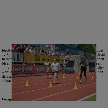
Idrott är en stor förenare – det var idén som inspirerade grundandet
av Special Olympics Germany 1991. Syftet med evenemanget är att
få människor med psykiska eller multipla funktionsnedsättningar att
bli entusiastiska över sport samtidigt som de får möjlighet att ta en
aktiv roll i samhället. Så det handlar inte bara om att vinna medaljer
– det är lika viktigt att förkroppsliga livsglädje och sportglädje, och
därigenom öka självständigheten och livskvaliteten. STIHL har
stöttat Special Olympics Rheinland-Pfalz sedan 2006.
Engagerat i inkludering