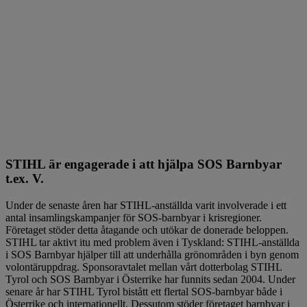
STIHL är engagerade i att hjälpa SOS Barnbyar
t.ex. V.
Under de senaste åren har STIHL-anställda varit involverade i ett
antal insamlingskampanjer för SOS-barnbyar i krisregioner.
Företaget stöder detta åtagande och utökar de donerade beloppen.
STIHL tar aktivt itu med problem även i Tyskland: STIHL-anställda
i SOS Barnbyar hjälper till att underhålla grönområden i byn genom
volontäruppdrag. Sponsoravtalet mellan vårt dotterbolag STIHL
Tyrol och SOS Barnbyar i Österrike har funnits sedan 2004. Under
senare år har STIHL Tyrol bistått ett flertal SOS-barnbyar både i
Österrike och internationellt. Dessutom stöder företaget barnbyar i