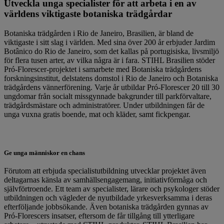
Utveckla unga specialister för att arbeta i en av
världens viktigaste botaniska trädgårdar
Botaniska trädgården i Rio de Janeiro, Brasilien, är bland de
viktigaste i sitt slag i världen. Med sina över 200 år erbjuder Jardim
Botânico do Rio de Janeiro, som det kallas på portugisiska, livsmiljö
för flera tusen arter, av vilka några är i fara. STIHL Brasilien stöder
Pró-Florescer-projektet i samarbete med Botaniska trädgårdens
forskningsinstitut, delstatens domstol i Rio de Janeiro och Botaniska
trädgårdens vännerförening. Varje år utbildar Pró-Florescer 20 till 30
ungdomar från socialt missgynnade bakgrunder till parkförvaltare,
trädgårdsmästare och administratörer. Under utbildningen får de
unga vuxna gratis boende, mat och kläder, samt fickpengar.
Ge unga människor en chans
Förutom att erbjuda specialistutbildning utvecklar projektet även
deltagarnas känsla av samhällsengagemang, initiativförmåga och
självförtroende. Ett team av specialister, lärare och psykologer stöder
utbildningen och vägleder de nyutbildade yrkesverksamma i deras
efterföljande jobbsökande. Även botaniska trädgården gynnas av
Pró-Florescers insatser, eftersom de får tillgång till ytterligare