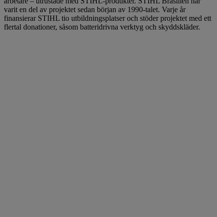
arbetare – utrustade med STIHL-produkter. STIHL Brasilien har
varit en del av projektet sedan början av 1990-talet. Varje år
finansierar STIHL tio utbildningsplatser och stöder projektet med ett
flertal donationer, såsom batteridrivna verktyg och skyddskläder.