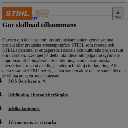
Menu
Hållbarhet
Gör skillnad tillsammans
Oavsett om det är genom insamlingskampanjer, gemensamma
projekt eller praktiska arbetsuppgifter: STIHL som företag och
STIHLs personal är engagerade i sociala och kulturella projekt runt
om i världen. Exempel på detta inkluderar att hjälpa missgynnade
ungdomar att få högkvalitativ utbildning, stödja ekonomiska
interaktioner med utvecklingsländer och främja inkludering. Allt
detta visar att STIHL ser sig själva som en aktiv del av samhället och
är villiga att ta ett socialt ansvar.
SOS Barnbyar e. V.
Utbildning i botanisk trädgård
Afrika kommer!
Tillsammans är vi starka