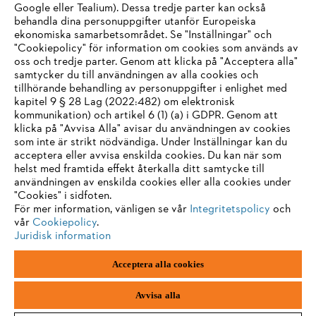
Google eller Tealium). Dessa tredje parter kan också
Information för leverantörer
behandla dina personuppgifter utanför Europeiska
Produkter
ekonomiska samarbetsområdet. Se "Inställningar" och
Kontakt
"Cookiepolicy" för information om cookies som används av
Karriär
System för visselblåsare
oss och tredje parter. Genom att klicka på "Acceptera alla"
samtycker du till användningen av alla cookies och
tillhörande behandling av personuppgifter i enlighet med
kapitel 9 § 28 Lag (2022:482) om elektronisk
kommunikation) och artikel 6 (1) (a) i GDPR. Genom att
klicka på "Avvisa Alla" avisar du användningen av cookies
som inte är strikt nödvändiga. Under Inställningar kan du
acceptera eller avvisa enskilda cookies. Du kan när som
helst med framtida effekt återkalla ditt samtycke till
användningen av enskilda cookies eller alla cookies under
"Cookies" i sidfoten.
För mer information, vänligen se vår
Integritetspolicy
och
vår
Cookiepolicy
.
Juridisk information
Acceptera alla cookies
Avtryck
Integritetspolicy
Information om cookies
ANDREAS STIHL AG & Co. KG ©2023
Avvisa alla