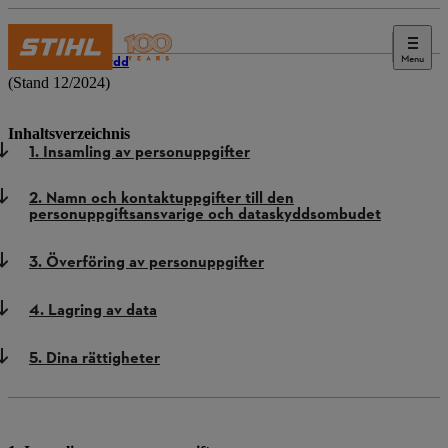
Menu
Dataskydd
(Stand 12/2024)
Inhaltsverzeichnis
1. Insamling av personuppgifter
2. Namn och kontaktuppgifter till den
personuppgiftsansvarige och dataskyddsombudet
3. Överföring av personuppgifter
4. Lagring av data
5. Dina rättigheter