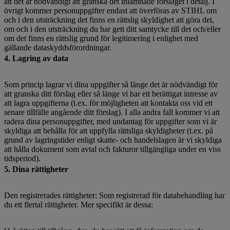
att det är nödvändigt att granska det inlämnade förslaget i detalj. I
övrigt kommer personuppgifter endast att överföras av STIHL om
och i den utsträckning det finns en rättslig skyldighet att göra det,
om och i den utsträckning du har gett ditt samtycke till det och/eller
om det finns en rättslig grund för legitimering i enlighet med
gällande dataskyddsförordningar.
4. Lagring av data
Som princip lagrar vi dina uppgifter så länge det är nödvändigt för
att granska ditt förslag eller så länge vi har ett berättigat intresse av
att lagra uppgifterna (t.ex. för möjligheten att kontakta oss vid ett
senare tillfälle angående ditt förslag). I alla andra fall kommer vi att
radera dina personuppgifter, med undantag för uppgifter som vi är
skyldiga att behålla för att uppfylla rättsliga skyldigheter (t.ex. på
grund av lagringstider enligt skatte- och handelslagen är vi skyldiga
att hålla dokument som avtal och fakturor tillgängliga under en viss
tidsperiod).
5. Dina rättigheter
Den registrerades rättigheter: Som registrerad för databehandling har
du ett flertal rättigheter. Mer specifikt är dessa: