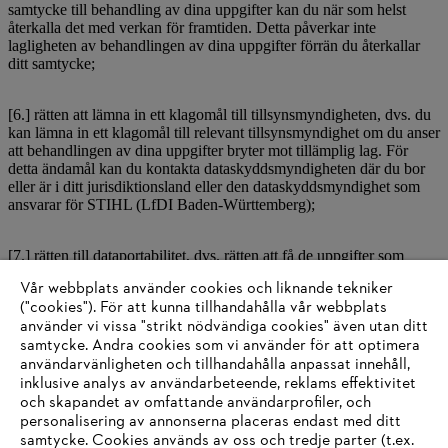
samtycke till behandling av dina uppgifter kan du när som helst
återkalla det med verkan för framtiden. Detta påverkar inte
lagligheten av behandlingen av dina uppgifter förrän du återkallar
ditt samtycke;
[6.] rätten att lämna in ett klagomål till tillsynsmyndigheten, dvs. du
kan lämna in ett klagomål till relevant tillsynsmyndighet om du anser
att behandlingen av dina uppgifter bryter mot tillämplig lag. För
detta ändamål kan du kontakta dataskyddsmyndigheten där du bor
eller är i ditt jurisdiktionsland eller den dataskyddsmyndighet som
ansvarar för STIHL (LfDI Baden-Württemberg);
[7.] rätten till dataportabilitet, dvs. rätten att få de uppgifter som
lämnats i ett strukturerat, allmänt använt och maskinläsbart format
Vår webbplats använder cookies och liknande tekniker
och att överföra dem av STIHL till en annan registeransvarig;
("cookies"). För att kunna tillhandahålla vår webbplats
använder vi vissa "strikt nödvändiga cookies" även utan ditt
[8.] rätten att få en kopia av dina personuppgifter som vi innehar och
samtycke. Andra cookies som vi använder för att optimera
behandlar. I alla dessa fall, vänligen kontakta STIHLs
användarvänligheten och tillhandahålla anpassat innehåll,
dataskyddsombud skriftligen eller via e-post – se avsnitt 2 för
inklusive analys av användarbeteende, reklams effektivitet
kontaktuppgifter.
och skapandet av omfattande användarprofiler, och
personalisering av annonserna placeras endast med ditt
samtycke. Cookies används av oss och tredje parter (t.ex.