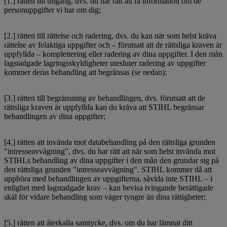
[1.] rätten till tillgång, dvs. du har rätt att få information om de
personuppgifter vi har om dig;
[2.] rätten till rättelse och radering, dvs. du kan när som helst kräva
rättelse av felaktiga uppgifter och – förutsatt att de rättsliga kraven är
uppfyllda – komplettering eller radering av dina uppgifter. I den mån
lagstadgade lagringsskyldigheter utesluter radering av uppgifter
kommer deras behandling att begränsas (se nedan);
[3.] rätten till begränsning av behandlingen, dvs. förutsatt att de
rättsliga kraven är uppfyllda kan du kräva att STIHL begränsar
behandlingen av dina uppgifter;
[4.] rätten att invända mot databehandling på den rättsliga grunden
"intresseavvägning", dvs. du har rätt att när som helst invända mot
STIHLs behandling av dina uppgifter i den mån den grundar sig på
den rättsliga grunden "intresseavvägning". STIHL kommer då att
upphöra med behandlingen av uppgifterna, såvida inte STIHL – i
enlighet med lagstadgade krav – kan bevisa tvingande berättigade
skäl för vidare behandling som väger tyngre än dina rättigheter;
[5.] rätten att återkalla samtycke, dvs. om du har lämnat ditt