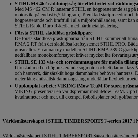
STIHL MS 462 räddningssåg för effektivitet vid räddning
Med MS 462 CM R lanserar STIHL en högpresterande såg på mark
motorvikt på endast 6,5 kilogram, förenklad startprocedur och
högpresterande och kraftfull i alla miljöförhållanden, samt kan s
STIHL Rapid Duro R-kedja med hårdmetallplätering.
Första STIHL sladdlösa gräsklippare
De första sladdlösa gräsklipparna från STIHL kommer att finn
RMA 2 RT från det sladdlösa kraftsystemet STIHL PRO. Båda p
gräsmattor. En annan ny modell är STIHL RMA 339 C gräskli
nedfällbara monokomfortstyret kräver mycket lite förvaringsutr
STIHL SE 133 våt- och torrdammsugare för mobila tilläm
Utrustad med en högpresterande sugmotor och ett dammklass M
och hantverk, där särskilt höga dammhalter behöver hanteras. Da
meter lång antistatisk dammsugslang underlättar flexibelt arbe
Uppkopplat arbete: VIKING iMow TeaM för stora gräsma
VIKING presenterar en världspremiär med iMow TeaM. Upp till 
kvadratmeter och mer, till exempel fotbollsplaner och golfbano
Världsmästerskapet i STIHL TIMBERSPORTS®-serien 2017 i 
Världsmästerskapet i STIHL TIMBERSPORTS®-serien återvänder till Li