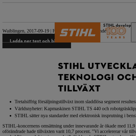
STIHL:s värld
Press
STIHL develops f
Waiblingen, 2017-09-19 | Företagets pressmeddelande
Ladda ner text och bilder
STIHL UTVECKL
TEKNOLOGI OCH
TILLVÄXT
Tretalsiffrig försäljningstillväxt inom sladdlösa segment result
Världsnyheter: Kapmaskinen STIHL TS 440 och robotgräsk
STIHL sätter nya standarder med elektronisk insprutning i ben
STIHL-koncernens omsättning under innevarande år ökade med 11,9 proc
oförändrade hade tillväxten varit 10,7 procent. "Vi accelererar vår til