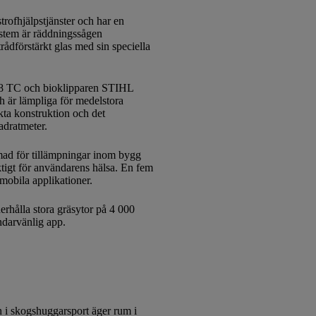
ofhjälpstjänster och har en
ystem är räddningssågen
rådförstärkt glas med sin speciella
448 TC och bioklipparen STIHL
är lämpliga för medelstora
a konstruktion och det
adratmeter.
ad för tillämpningar inom bygg
ktigt för användarens hälsa. En fem
mobila applikationer.
rhålla stora gräsytor på 4 000
ndarvänlig app.
 i skogshuggarsport äger rum i