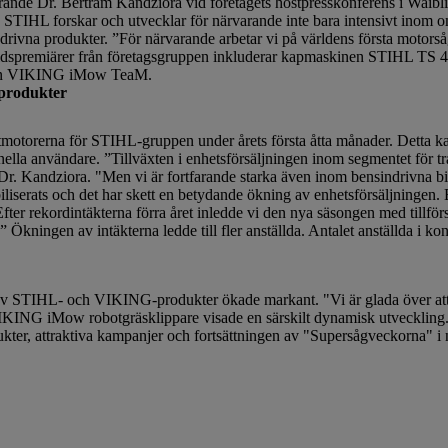
örande Dr. Bertram Kandziora vid företagets höstpresskonferens i Waib
ap.” STIHL forskar och utvecklar för närvarande inte bara intensivt inom
ndrivna produkter. ”För närvarande arbetar vi på världens första motorså
världspremiärer från företagsgruppen inkluderar kapmaskinen STIHL TS
paren VIKING iMow TeaM.
 produkter
otorerna för STIHL-gruppen under årets första åtta månader. Detta kan 
nella användare. ”Tillväxten i enhetsförsäljningen inom segmentet för tr
 Dr. Kandziora. "Men vi är fortfarande starka även inom bensindrivna bila
biliserats och det har skett en betydande ökning av enhetsförsäljningen
er rekordintäkterna förra året inledde vi den nya säsongen med tillför
 Ökningen av intäkterna ledde till fler anställda. Antalet anställda i k
n av STIHL- och VIKING-produkter ökade markant. "Vi är glada över att
KING iMow robotgräsklippare visade en särskilt dynamisk utveckling.
dukter, attraktiva kampanjer och fortsättningen av "Supersågveckorna" i