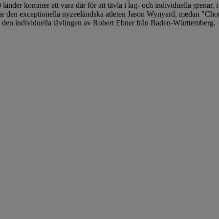
der kommer att vara där för att tävla i lag- och individuella grenar, i 
a är den exceptionella nyzeeländska atleten Jason Wynyard, medan "Ch
as i den individuella tävlingen av Robert Ebner från Baden-Württemberg.