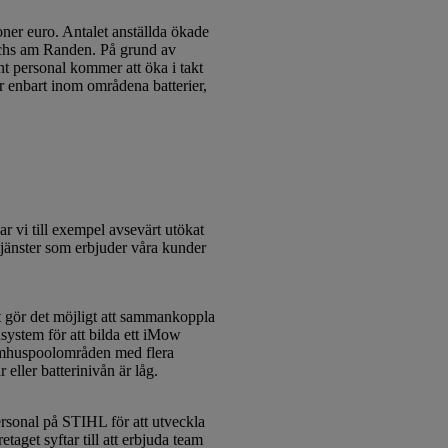
r euro. Antalet anställda ökade
echs am Randen. På grund av
ent personal kommer att öka i takt
r enbart inom områdena batterier,
ar vi till exempel avsevärt utökat
 tjänster som erbjuder våra kunder
gör det möjligt att sammankoppla
system för att bilda ett iMow
utomhuspoolområden med flera
eller batterinivån är låg.
sonal på STIHL för att utveckla
aget syftar till att erbjuda team