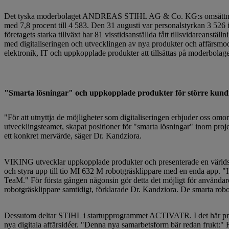
Det tyska moderbolaget ANDREAS STIHL AG & Co. KG:s omsättning ök
med 7,8 procent till 4 583. Den 31 augusti var personalstyrkan 3 5
företagets starka tillväxt har 81 visstidsanställda fått tillsvidareanst
med digitaliseringen och utvecklingen av nya produkter och affärsmod
elektronik, IT och uppkopplade produkter att tillsättas på moderbolage
"Smarta lösningar" och uppkopplade produkter för större kund
"För att utnyttja de möjligheter som digitaliseringen erbjuder oss omor
utvecklingsteamet, skapat positioner för "smarta lösningar" inom projek
ett konkret mervärde, säger Dr. Kandziora.
VIKING utvecklar uppkopplade produkter och presenterade en världs
och styra upp till tio MI 632 M robotgräsklippare med en enda app. "
TeaM." För första gången någonsin gör detta det möjligt för användar
robotgräsklippare samtidigt, förklarade Dr. Kandziora. De smarta robotg
Dessutom deltar STIHL i startupprogrammet ACTIVATR. I det här prog
nya digitala affärsidéer. "Denna nya samarbetsform bär redan frukt:" F