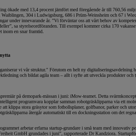
ade med 13,4 procent jämfört med föregående år till 760,56 miljone
26 i Waiblingen, 304 i Ludwigsburg, 686 i Prüm-Weinsheim och 67 i Wi
ällningar under innevarande år. ”Vi förväntar oss att vårt behov av kompet
eller”, sa styrelseordföranden. Till exempel kommer cirka 170 vakanse
t inom en snar framtid.
nytta
ganiserar vi vår struktur." Förutom en helt ny digitaliseringsavdelning h
tledning och bildat agila team – allt i syfte att utveckla produkter och
premiär på demopark-mässan i juni: iMow-teamet. Detta svärmkoncept 
Intelligent programvara kopplar samman robotgräsklipparna via ett moln
e att klippa stora gräsytor som fotbollsplaner, golfbanor, parker och 
räsklipparna återgår automatiskt till en dockningsstation om det regnar 
rammet arbetar erfarna startup-grundare i små team med innovativ per
reiheit GmbH grundades i juni”, rapporterade Dr Kandziora. Startupföret