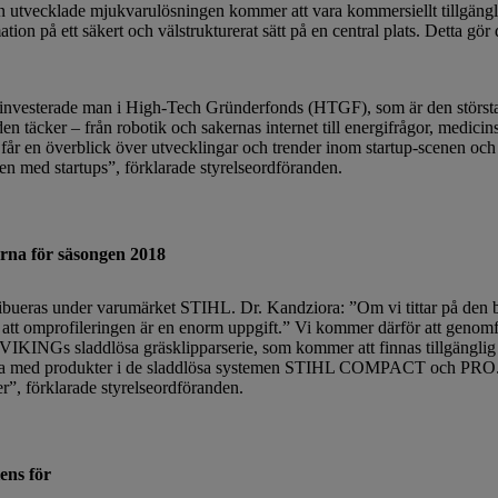
 Den utvecklade mjukvarulösningen kommer att vara kommersiellt tillgäng
ation på ett säkert och välstrukturerat sätt på en central plats. Detta gör 
 investerade man i High-Tech Gründerfonds (HTGF), som är den största
 täcker – från robotik och sakernas internet till energifrågor, medicinsk
 får en överblick över utvecklingar och trender inom startup-scenen och
ten med startups”, förklarade styrelseordföranden.
arna för säsongen 2018
ueras under varumärket STIHL. Dr. Kandziora: ”Om vi ​​tittar på den b
 att omprofileringen är en enorm uppgift.” Vi kommer därför att genomf
d VIKINGs sladdlösa gräsklipparserie, som kommer att finnas tillgängl
ibla med produkter i de sladdlösa systemen STIHL COMPACT och PRO. 
er”, förklarade styrelseordföranden.
ens för