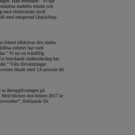
lingen. Han betonade: ”Vi har
 områdena sladdlös teknik och
g med elektroniskt styrd
 440 med integrerad QuickStop-
främst tillskrivas den starka
ådlösa enheter har varit
r." Vi ser en tvåsiffrig
. En betydande intäktsökning har
sikt.” Våra förväntningar
oncernen ökade med 3,6 procent till
 se återupplivningen på
 Med blicken mot hösten 2017 är
 november”, förklarade Dr.