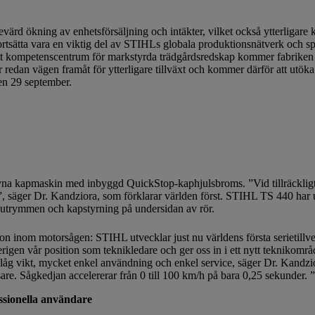
sevärd ökning av enhetsförsäljning och intäkter, vilket också ytterliga
ätta vara en viktig del av STIHLs globala produktionsnätverk och spe
 kompetenscentrum för markstyrda trädgårdsredskap kommer fabriken at
 redan vägen framåt för ytterligare tillväxt och kommer därför att ut
en 29 september.
vna kapmaskin med inbyggd QuickStop-kaphjulsbroms. ”Vid tillräckligt
”, säger Dr. Kandziora, som förklarar världen först. STIHL TS 440 har
 utrymmen och kapstyrning på undersidan av rör.
tion inom motorsågen: STIHL utvecklar just nu världens första serietil
återigen vår position som teknikledare och ger oss in i ett nytt teknikom
åg vikt, mycket enkel användning och enkel service, säger Dr. Kandzi
are. Sågkedjan accelererar från 0 till 100 km/h på bara 0,25 sekunder. 
ssionella användare