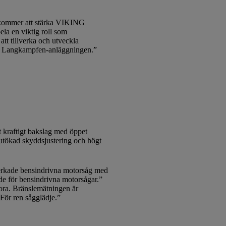
re kommer att stärka VIKING
la en viktig roll som
t tillverka och utveckla
öka Langkampfen-anläggningen.”
 kraftigt bakslag med öppet
 utökad skyddsjustering och högt
lverkade bensindrivna motorsåg med
råde för bensindrivna motorsågar.”
ora. Bränslemätningen är
”För ren sågglädje.”