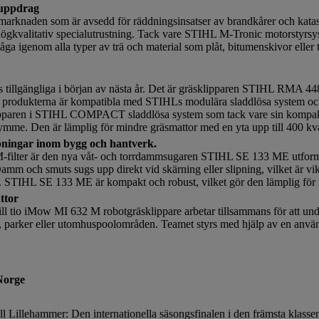
suppdrag
naden som är avsedd för räddningsinsatser av brandkårer och katastr
 högkvalitativ specialutrustning. Tack vare STIHL M-Tronic motorstyrs
åga igenom alla typer av trä och material som plåt, bitumenskivor eller t
as tillgängliga i början av nästa år. Det är gräsklipparen STIHL RMA 
rodukterna är kompatibla med STIHLs modulära sladdlösa system och 
pparen i STIHL COMPACT sladdlösa system som tack vare sin kompakt
ymme. Den är lämplig för mindre gräsmattor med en yta upp till 400 kv
pningar inom bygg och hantverk.
-filter är den nya våt- och torrdammsugaren STIHL SE 133 ME utform
mm och smuts sugs upp direkt vid skärning eller slipning, vilket är vi
te. STIHL SE 133 ME är kompakt och robust, vilket gör den lämplig för 
ttor
tio iMow MI 632 M robotgräsklippare arbetar tillsammans för att unde
r, parker eller utomhuspoolområden. Teamet styrs med hjälp av en anvä
Norge
llehammer: Den internationella säsongsfinalen i den främsta klassen