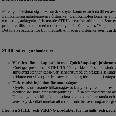
Företaget förväntar sig att varumärkesbytet kommer att leda till en av
Langkampfen-anläggningen i Österrike. ”Langkampfen kommer att forts
monteringsanläggning”, betonade STIHLs styrelseordförande. Som ett
produkter tillsammans med moderbolaget. Dr. Kandziora: ”Vi planerar
Det första spadtaget för byggnadsutbyggnaden i Österrike äger rum d
STIHL sätter nya standarder
Världens första kapmaskin med QuickStop-kaphjulsbroms
Företaget presenterar STIHL TS 440, världens första bensindri
skivskydd stannar kapskivan sensorstyrt på en bråkdels sekund
vridmoment vilket gör den mycket lämplig för kapning i trånga
Elektronisk injektion för motorsågar
Styrelsens ordförande tillkännagav också ytterligare en innova
elektroniskt styrd bränsleinsprutning. ”På så sätt förstärker vi 
Denna nya utveckling kännetecknas av maximal prestanda och l
sensorstyrd, vilket innebär att motorn inte behöver någon förgas
Fler nya STIHL- och VIKING-produkter för hushålls- och profe