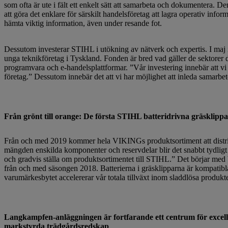
som ofta är ute i fält ett enkelt sätt att samarbeta och dokumentera.
att göra det enklare för särskilt handelsföretag att lagra operativ inform
hämta viktig information, även under resande fot.
Dessutom investerar STIHL i utökning av nätverk och expertis. I maj
unga teknikföretag i Tyskland. Fonden är bred vad gäller de sektorer den
programvara och e-handelsplattformar. ”Vår investering innebär att vi
företag.” Dessutom innebär det att vi har möjlighet att inleda samarbe
Från grönt till orange: De första STIHL batteridrivna gräsklipp
Från och med 2019 kommer hela VIKINGs produktsortiment att distrib
mängden enskilda komponenter och reservdelar blir det snabbt tydligt
och gradvis ställa om produktsortimentet till STIHL.” Det börjar me
från och med säsongen 2018. Batterierna i gräsklipparna är kompat
varumärkesbytet accelererar vår totala tillväxt inom sladdlösa produkt
Langkampfen-anläggningen är fortfarande ett centrum för excell
markstyrda trädgårdsredskap