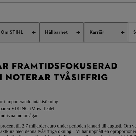
uture-focused technology and records double-digit growth
Om STIHL
Hållbarhet
Karriär
S
AR FRAMTIDSFOKUSERAD
 NOTERAR TVÅSIFFRIG
erar i imponerande intäktsökning
lipparen VIKING iMow TeaM
sindrivna motorsågar
ent till 2,7 miljarder euro under perioden januari till augusti. Om vä
lväxtkurs med denna tvåsiffriga ökning." Vi har uppnått en oproportioner