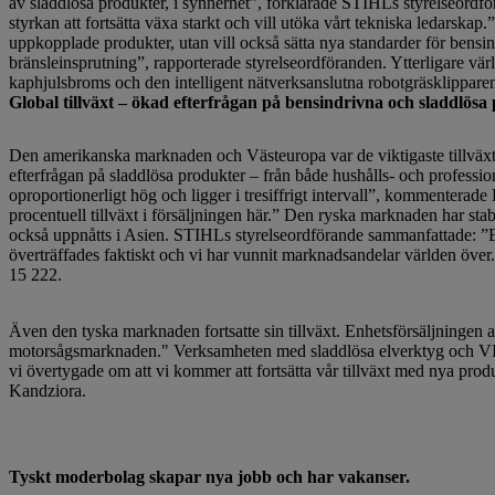
av sladdlösa produkter, i synnerhet”, förklarade STIHLs styrelseordf
styrkan att fortsätta växa starkt och vill utöka vårt tekniska ledarsk
uppkopplade produkter, utan vill också sätta nya standarder för bensi
bränsleinsprutning”, rapporterade styrelseordföranden. Ytterligare 
kaphjulsbroms och den intelligent nätverksanslutna robotgräsklip
Global tillväxt – ökad efterfrågan på bensindrivna och sladdlösa
Den amerikanska marknaden och Västeuropa var de viktigaste tillväxtm
efterfrågan på sladdlösa produkter – från både hushålls- och professio
oproportionerligt hög och ligger i tresiffrigt intervall”, kommenterade
procentuell tillväxt i försäljningen här.” Den ryska marknaden har sta
också uppnåtts i Asien. STIHLs styrelseordförande sammanfattade: ”Eft
överträffades faktiskt och vi har vunnit marknadsandelar världen över.”
15 222.
Även den tyska marknaden fortsatte sin tillväxt. Enhetsförsäljninge
motorsågsmarknaden." Verksamheten med sladdlösa elverktyg och VI
vi övertygade om att vi kommer att fortsätta vår tillväxt med nya pro
Kandziora.
Tyskt moderbolag skapar nya jobb och har vakanser.