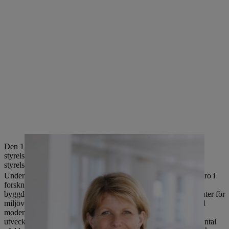
Den 1 maj 2019 tillträder Anke Kleinschmit STIHL AG som
styrelseledamot och efterträder Wolfgang Zahn som STIHLs
styrelseledamot med ansvar för utveckling den 1 juli 2019.
Under Wolfgang Zahns ledning investerades flera miljarder euro i
forskning och utveckling av STIHL-produkter. Till exempel
byggdes ett nytt utvecklingscenter 2004, och ett kompetenscenter för
miljövänliga elektriska och sladdlösa produkter etablerades vid
moderbolaget i Waiblingen 2016. Under hans tid vid makten
utvecklades inte bara STIHLs sladdlösa teknik, utan även ett antal