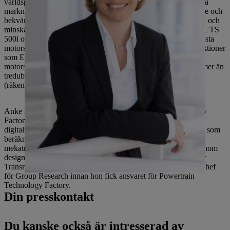
världspremiärer och många tekniska innovationer lanserades på
marknaden. Dessa gjorde STIHL-produkterna både kraftfullare och
bekvämare att använda, men förbättrade också deras ergonomi och
minskade deras utsläpp. Dessa inkluderade till exempel STIHL TS
500i och MS 500i, världens första kapmaskin och världens första
motorsåg med elektroniskt styrd insprutning, samt produktfunktioner
som Ergostart, STIHL 4-Mix-motorn och STIHL M-Tronic
motorstyrning. Sedan 1999 har STIHL-gruppens omsättning mer än
tredubblats från 1,14 miljarder euro till 3,8 miljarder euro
(räkenskapsåret 2017).
Anke Kleinschmit var tidigare chef för Powertrain Technology
Factory på Daimler AG där hon bland annat utvecklade
digitaliseringen i produktionen. Hon började på Daimler-Benz som
beräkningsingenjör omedelbart efter att ha tagit sin examen i
mekatronikteknik 1992. Efter roller som utvecklingsingenjör inom
design och chef för Drive Electronics Center blev hon chef för
Transmissions Center of Excellence 2013. År 2015 blev hon chef
för Group Research innan hon fick ansvaret för Powertrain
Technology Factory.
Din presskontakt
Du kanske också är intresserad av