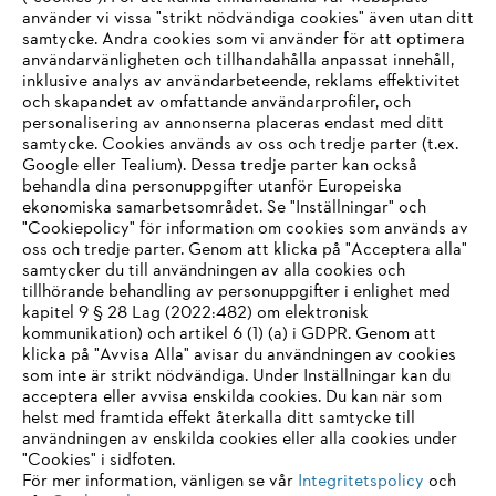
använder vi vissa "strikt nödvändiga cookies" även utan ditt
samtycke. Andra cookies som vi använder för att optimera
användarvänligheten och tillhandahålla anpassat innehåll,
inklusive analys av användarbeteende, reklams effektivitet
Information för leverantörer
och skapandet av omfattande användarprofiler, och
Produkter
personalisering av annonserna placeras endast med ditt
Kontakt
samtycke. Cookies används av oss och tredje parter (t.ex.
Karriär
Google eller Tealium). Dessa tredje parter kan också
System för visselblåsare
behandla dina personuppgifter utanför Europeiska
ekonomiska samarbetsområdet. Se "Inställningar" och
"Cookiepolicy" för information om cookies som används av
oss och tredje parter. Genom att klicka på "Acceptera alla"
samtycker du till användningen av alla cookies och
tillhörande behandling av personuppgifter i enlighet med
kapitel 9 § 28 Lag (2022:482) om elektronisk
kommunikation) och artikel 6 (1) (a) i GDPR. Genom att
klicka på "Avvisa Alla" avisar du användningen av cookies
som inte är strikt nödvändiga. Under Inställningar kan du
acceptera eller avvisa enskilda cookies. Du kan när som
helst med framtida effekt återkalla ditt samtycke till
användningen av enskilda cookies eller alla cookies under
"Cookies" i sidfoten.
För mer information, vänligen se vår
Integritetspolicy
och