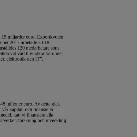
15 miljarder euro. Exportkvoten
cember 2017 arbetade 3 618
anställdes 120 medarbetare som
nställda vid vårt huvudkontor under
er, elektronik och IT”,
48 miljoner euro. Av detta gick
 vår kapital- och finansiella
medel, kan vi finansiera alla
nätverket, forskning och utveckling