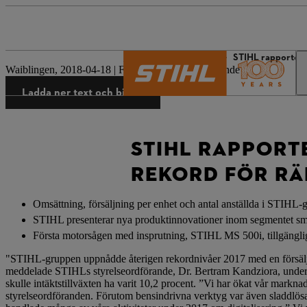
STIHL:s värld
Press
STIHL rapportera
Waiblingen, 2018-04-18 | Företagets pressmeddelande
Ladda ner text och bilder
STIHL RAPPORT
REKORD FÖR RÄ
Omsättning, försäljning per enhet och antal anställda i STIHL-
STIHL presenterar nya produktinnovationer inom segmentet sm
Första motorsågen med insprutning, STIHL MS 500i, tillgängl
"STIHL-gruppen uppnådde återigen rekordnivåer 2017 med en försäljni
meddelade STIHLs styrelseordförande, Dr. Bertram Kandziora, under 
skulle intäktstillväxten ha varit 10,2 procent. ”Vi har ökat vår markn
styrelseordföranden. Förutom bensindrivna verktyg var även sladdlösa 