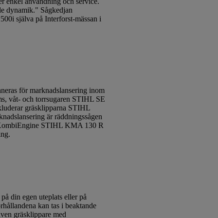
ler enkel användning och service.
nde dynamik." Sågkedjan
500i själva på Interforst-mässan i
laneras för marknadslansering inom
ms, våt- och torrsugaren STIHL SE
nkluderar gräsklipparna STIHL
dslansering är räddningssågen
lösa KombiEngine STIHL KMA 130 R
ing.
 din egen uteplats eller på
örhållandena kan tas i beaktande
iven gräsklippare med