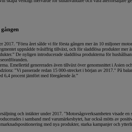
ill skapa verkligt mervärde för slutanvändare och våra återförsäljare g
a gången
er 2017. ”Förra året sålde vi för första gången mer än 10 miljoner moto
gmentet uppnådde tvåsiffrig tillväxt, och för sladdlösa produkter mer 
dukter.” De nyligen introducerade sladdlösa produkterna för hushållsa
elseordföranden.
rna. Emellertid genererades även tillväxt över genomsnittet i Asien oc
Kandziora: "Vi passerade redan 15 000-strecket i början av 2017." På b
 6,4 procent jämfört med föregående år.”
ljning och intäkter under 2017. "Motorsågsverksamheten visade en su
ucerades i samband med varumärkesbytet, har också mötts av positiv 
 marknadspositionering med nya produkter, starka kampanjer och ytterli