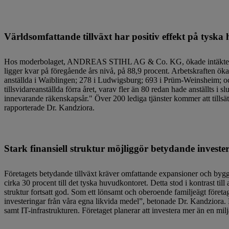
Världsomfattande tillväxt har positiv effekt på tysk
Hos moderbolaget, ANDREAS STIHL AG & Co. KG, ökade intäkterna me
ligger kvar på föregående års nivå, på 88,9 procent. Arbetskraften ö
anställda i Waiblingen; 278 i Ludwigsburg; 693 i Prüm-Weinsheim; o
tillsvidareanställda förra året, varav fler än 80 redan hade anställts i
innevarande räkenskapsår." Över 200 lediga tjänster kommer att tillsä
rapporterade Dr. Kandziora.
Stark finansiell struktur möjliggör betydande investe
Företagets betydande tillväxt kräver omfattande expansioner och byg
cirka 30 procent till det tyska huvudkontoret. Detta stod i kontrast til
struktur fortsatt god. Som ett lönsamt och oberoende familjeägt företag 
investeringar från våra egna likvida medel”, betonade Dr. Kandziora. 
samt IT-infrastrukturen. Företaget planerar att investera mer än en mil