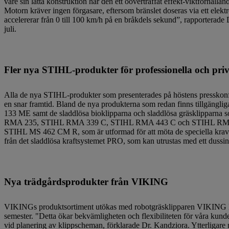
vare sin lätta konstruktion har den ett oöverträffat effekt-viktförhål
Motorn kräver ingen förgasare, eftersom bränslet doseras via ett el
accelererar från 0 till 100 km/h på en bråkdels sekund”, rapporterade
juli.
Fler nya STIHL-produkter för professionella och pr
Alla de nya STIHL-produkter som presenterades på höstens presskonfe
en snar framtid. Bland de nya produkterna som redan finns tillgäng
133 ME samt de sladdlösa bioklipparna och sladdlösa gräsklipparna s
RMA 235, STIHL RMA 339 C, STIHL RMA 443 C och STIHL RMA 448
STIHL MS 462 CM R, som är utformad för att möta de speciella kra
från det sladdlösa kraftsystemet PRO, som kan utrustas med ett dussin
Nya trädgårdsprodukter från VIKING
VIKINGs produktsortiment utökas med robotgräsklipparen VIKING MI 4
semester. "Detta ökar bekvämligheten och flexibiliteten för våra kund
vid planering av klippscheman, förklarade Dr. Kandziora. Ytterlig