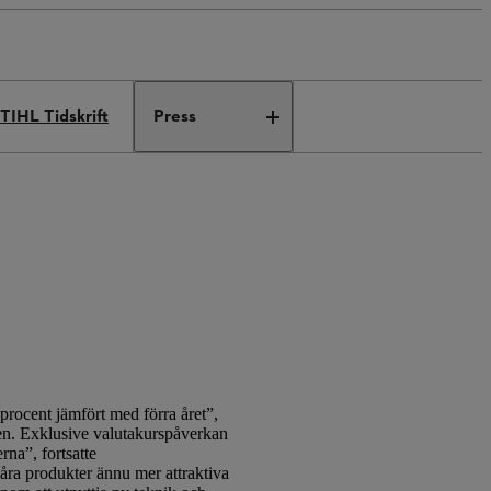
TIHL Tidskrift
Press
rocent jämfört med förra året”,
en. Exklusive valutakurspåverkan
rna”, fortsatte
åra produkter ännu mer attraktiva