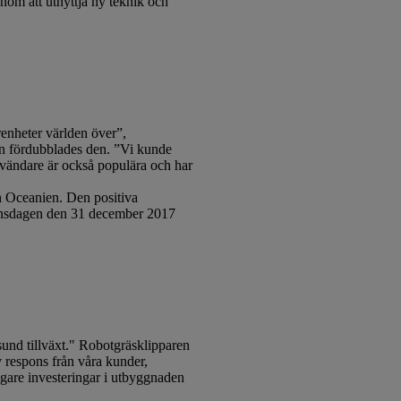
enom att utnyttja ny teknik och
renheter världen över”,
än fördubblades den. ”Vi kunde
nvändare är också populära och har
h Oceanien. Den positiva
alansdagen den 31 december 2017
nd tillväxt." Robotgräsklipparen
respons från våra kunder,
gare investeringar i utbyggnaden