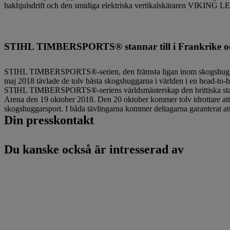
bakhjulsdrift och den smidiga elektriska vertikalskäraren VIKING LE
STIHL TIMBERSPORTS® stannar till i Frankrike oc
STIHL TIMBERSPORTS®-serien, den främsta ligan inom skogshuggarspo
maj 2018 tävlade de tolv bästa skogshuggarna i världen i en head-to-h
STIHL TIMBERSPORTS®-seriens världsmästerskap den brittiska staden 
Arena den 19 oktober 2018. Den 20 oktober kommer tolv idrottare att d
skogshuggarsport. I båda tävlingarna kommer deltagarna garanterat 
Din presskontakt
Du kanske också är intresserad av