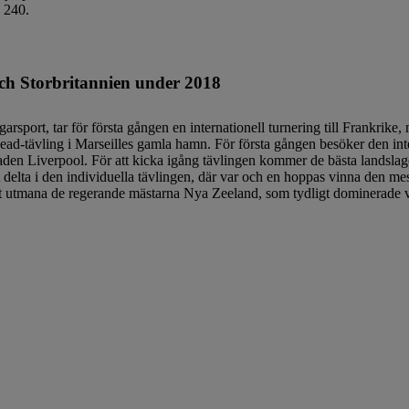
 240.
h Storbritannien under 2018
rt, tar för första gången en internationell turnering till Frankrik
ead-tävling i Marseilles gamla hamn. För första gången besöker den int
Liverpool. För att kicka igång tävlingen kommer de bästa landslagen 
elta i den individuella tävlingen, där var och en hoppas vinna den mest
att utmana de regerande mästarna Nya Zeeland, som tydligt dominerade