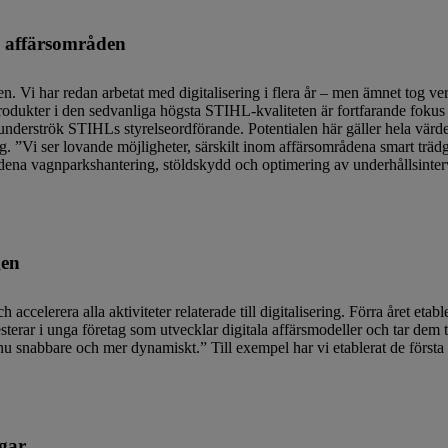
ya affärsområden
n. Vi har redan arbetat med digitalisering i flera år – men ämnet tog ve
rodukter i den sedvanliga högsta STIHL-kvaliteten är fortfarande fokus
underströk STIHLs styrelseordförande. Potentialen här gäller hela värd
ng. ”Vi ser lovande möjligheter, särskilt inom affärsområdena smart trä
dena vagnparkshantering, stöldskydd och optimering av underhållsinte
gen
accelerera alla aktiviteter relaterade till digitalisering. Förra året etab
terar i unga företag som utvecklar digitala affärsmodeller och tar dem
nu snabbare och mer dynamiskt.” Till exempel har vi etablerat de först
ngar