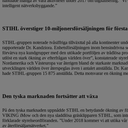
handlade många av våra aktiviteter under 2017 om digitalisering.” Vi v
intelligent nätverksbyggande.”
STIHL överstiger 10-miljonersförsäljningen för först
STIHL-gruppen noterade tvåsiffriga tillväxttal på alla kontinenter und
rapporterade Dr. Kandziora. Enhetsförsäljningen inom bensindrivna se
förvärva nya kundgrupper med den utökade portföljen av trådlösa pro
utlöst en stark ökning av efterfrågan världen över”, konstaterade styr
Nordamerika och Västeuropa var återigen bland de starkaste marknade
utvecklingen världen över återspeglas även i antalet anställda. Dr. 
hade STIHL-gruppen 15 875 anställda. Detta motsvarar en ökning med
Den tyska marknaden fortsätter att växa
På den tyska marknaden uppnådde STIHL en betydande ökning av försä
VIKING iMow och den nya sladdlösa gräsklipparen STIHL, som introd
förklarade styrelseordföranden. ”Under 2018 kommer vi att utöka vår
av återförsäljarnätverket.”