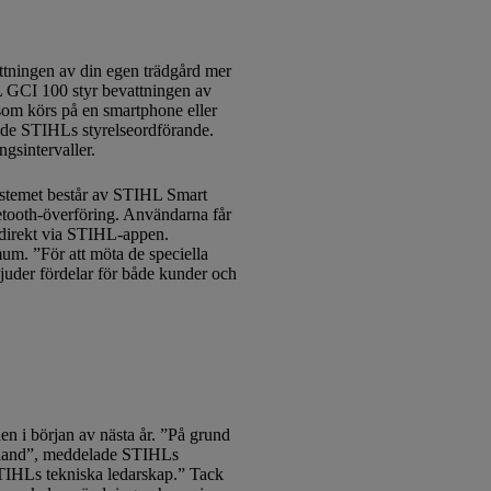
ttningen av din egen trädgård mer
HL GCI 100 styr bevattningen av
 som körs på en smartphone eller
nade STIHLs styrelseordförande.
gsintervaller.
Systemet består av STIHL Smart
uetooth-överföring. Användarna får
e direkt via STIHL-appen.
imum. ”För att möta de speciella
bjuder fördelar för både kunder och
n i början av nästa år. ”På grund
skland”, meddelade STIHLs
TIHLs tekniska ledarskap.” Tack