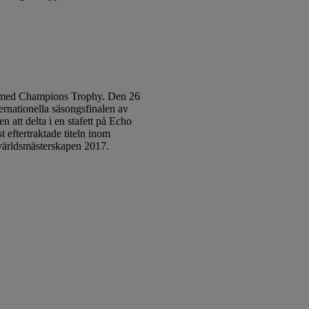
e, med Champions Trophy. Den 26
ernationella säsongsfinalen av
att delta i en stafett på Echo
 eftertraktade titeln inom
 världsmästerskapen 2017.