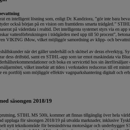
bevattning
en intelligent lösning som, enligt Dr. Kandziora, ”gör inte bara beva
antyder också början på en vision om framtidens smarta trädgård.” STI
aserat på väderdata i realtid. Det intelligenta systemet styrs via en app
nskar vattenförbrukningen i trädgården med upp till 50 procent”, beto
en VIKING iMow, vilket möjliggör samordning av klipp- och bevattnin
shållskunder när det gäller underhåll och skötsel av deras elverktyg. 
agrar dess driftstid, samt en STIHL-app som tar emot maskindata via Bl
 underhållsrekommendationer och boka en servicetid hos sin återförsäljar
säljarmötet, vilket innebär att tiden i verkstaden reduceras till ett min
e en portfölj som möjliggör effektiv vagnparkshantering digitalt och er
 med säsongen 2018/19
prutning, STIHL MS 500i, kommer att finnas tillgänglig över hela världe
änsad upplaga för säsongen 2018/19 på utvalda marknader, inklusive Ty
helt nytt teknikområde för bensindrivna motorsågar och underbygger S