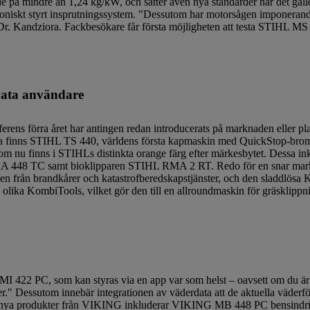
lande på mindre än 1,24 kg/kW, och sätter även nya standarder när det gäl
ektroniskt styrt insprutningssystem. "Dessutom har motorsågen imponera
 Dr. Kandziora. Fackbesökare får första möjligheten att testa STIHL MS 
ivata användare
rens förra året har antingen redan introducerats på marknaden eller p
liga finns STIHL TS 440, världens första kapmaskin med QuickStop-bro
om nu finns i STIHLs distinkta orange färg efter märkesbytet. Dessa i
 TC samt bioklipparen STIHL RMA 2 RT. Redo för en snar markna
ven från brandkårer och katastrofberedskapstjänster, och den sladd
 olika KombiTools, vilket gör den till en allroundmaskin för gräsklippn
22 PC, som kan styras via en app var som helst – oavsett om du är på
er." Dessutom innebär integrationen av väderdata att de aktuella väderf
are nya produkter från VIKING inkluderar VIKING MB 448 PC bensindr