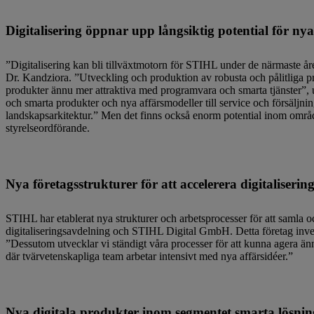
Digitalisering öppnar upp långsiktig potential för n
”Digitalisering kan bli tillväxtmotorn för STIHL under de närmaste åre
Dr. Kandziora. ”Utveckling och produktion av robusta och pålitliga p
produkter ännu mer attraktiva med programvara och smarta tjänster”, 
och smarta produkter och nya affärsmodeller till service och försäljni
landskapsarkitektur.” Men det finns också enorm potential inom områ
styrelseordförande.
Nya företagsstrukturer för att accelerera digitaliserin
STIHL har etablerat nya strukturer och arbetsprocesser för att samla och 
digitaliseringsavdelning och STIHL Digital GmbH. Detta företag inves
”Dessutom utvecklar vi ständigt våra processer för att kunna agera än
där tvärvetenskapliga team arbetar intensivt med nya affärsidéer.”
Nya digitala produkter inom segmentet smarta lösni