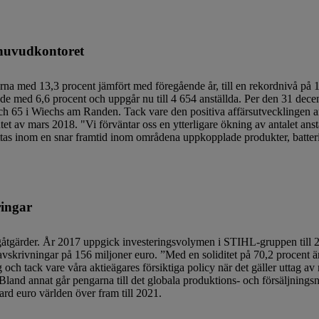
a huvudkontoret
d 13,3 procent jämfört med föregående år, till en rekordnivå på 1,
kade med 6,6 procent och uppgår nu till 4 654 anställda. Per den 31 de
ch 65 i Wiechs am Randen. Tack vare den positiva affärsutvecklingen 
 slutet av mars 2018. "Vi förväntar oss en ytterligare ökning av antalet a
ttas inom en snar framtid inom områdena uppkopplade produkter, batteri
ringar
gåtgärder. År 2017 uppgick investeringsvolymen i STIHL-gruppen till 2
l avskrivningar på 156 miljoner euro. ”Med en soliditet på 70,2 procent är
och tack vare våra aktieägares försiktiga policy när det gäller uttag av 
Bland annat går pengarna till det globala produktions- och försäljnings
jard euro världen över fram till 2021.