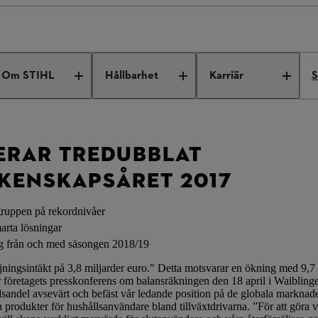
r tredubblat rekord för räkenskapsåret 2017
Om STIHL
Hållbarhet
Karriär
S
ERAR TREDUBBLAT
KENSKAPSÅRET 2017
gruppen på rekordnivåer
arta lösningar
ig från och med säsongen 2018/19
ngsintäkt på 3,8 miljarder euro." Detta motsvarar en ökning med 9,7 p
företagets presskonferens om balansräkningen den 18 april i Waibling
adsandel avsevärt och befäst vår ledande position på de globala marknade
produkter för hushållsanvändare bland tillväxtdrivarna. ”För att göra v