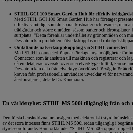
STIHL GCI 100 Smart Garden Hub för effektiv trädgårds
Med STIHL GCI 100 Smart Garden Hub har företaget presenterat 
effektiv samtidigt som du sparar kostnader och resurser, utan 
trädgårdar och större områden, såsom parker och idrottsplaner, b
surfplatta. ”Detta förenklar underhållet av grönområden och mi
Dessutom kan produkten nätverkskopplas med robotgräsklippar
Omfattande nätverksuppkoppling via STIHL connected
Med
STIHL connected
öppnar företaget nya möjligheter för hu
Connector, som är ansluten till maskinen och registrerar och l
då en detaljerad översikt över sina elverktygs drifttid, kan se
Dessutom kan data från elverktyg överföras i förväg inför återför
kraven från professionella användare utvecklar vi för närvarand
återförsäljare”, delade Dr. Kandziora.
En världsnyhet: STIHL MS 500i tillgänglig från och
Den första bensindrivna motorsågen med elektroniskt styrd bränsleins
av det stora intresset finns STIHL MS 500i redan tillgänglig i begr
styrelseordförande. Han förklarade: ”STIHL MS 500i öppnar upp ett 