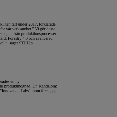
rkligen fart under 2017, förklarade
 för vår verksamhet.” Vi gör dessa
ekedjan, från produktionsprocesser
dgård, Forestry 4.0 och avancerad
rvall”, säger STIHLs
lerades en ny
 till produktmognad. Dr. Kandziora:
a "Innovation Labs" inom företaget,