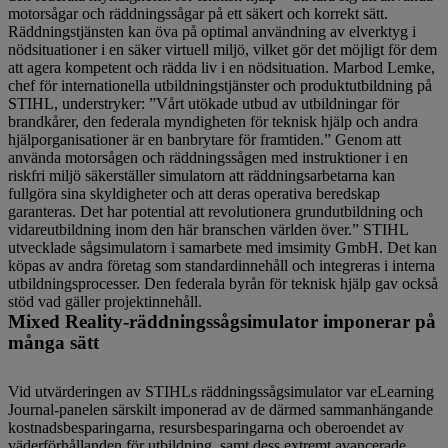
motorsågar och räddningssågar på ett säkert och korrekt sätt.
Räddningstjänsten kan öva på optimal användning av elverktyg i
nödsituationer i en säker virtuell miljö, vilket gör det möjligt för dem
att agera kompetent och rädda liv i en nödsituation. Marbod Lemke,
chef för internationella utbildningstjänster och produktutbildning på
STIHL, understryker: ”Vårt utökade utbud av utbildningar för
brandkårer, den federala myndigheten för teknisk hjälp och andra
hjälporganisationer är en banbrytare för framtiden.” Genom att
använda motorsågen och räddningssågen med instruktioner i en
riskfri miljö säkerställer simulatorn att räddningsarbetarna kan
fullgöra sina skyldigheter och att deras operativa beredskap
garanteras. Det har potential att revolutionera grundutbildning och
vidareutbildning inom den här branschen världen över.” STIHL
utvecklade sågsimulatorn i samarbete med imsimity GmbH. Det kan
köpas av andra företag som standardinnehåll och integreras i interna
utbildningsprocesser. Den federala byrån för teknisk hjälp gav också
stöd vad gäller projektinnehåll.
Mixed Reality-räddningssågsimulator imponerar på
många sätt
Vid utvärderingen av STIHLs räddningssågsimulator var eLearning
Journal-panelen särskilt imponerad av de därmed sammanhängande
kostnadsbesparingarna, resursbesparingarna och oberoendet av
väderförhållanden för utbildning, samt dess extremt avancerade