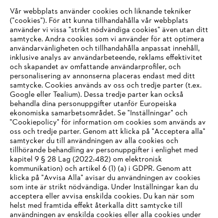
Vår webbplats använder cookies och liknande tekniker
("cookies"). För att kunna tillhandahålla vår webbplats
använder vi vissa "strikt nödvändiga cookies" även utan ditt
samtycke. Andra cookies som vi använder för att optimera
användarvänligheten och tillhandahålla anpassat innehåll,
Digitala lösningar
inklusive analys av användarbeteende, reklams effektivitet
och skapandet av omfattande användarprofiler, och
personalisering av annonserna placeras endast med ditt
samtycke. Cookies används av oss och tredje parter (t.ex.
Google eller Tealium). Dessa tredje parter kan också
Information för leverantörer
behandla dina personuppgifter utanför Europeiska
Produkter
ekonomiska samarbetsområdet. Se "Inställningar" och
Kontakt
"Cookiepolicy" för information om cookies som används av
Karriär
System för visselblåsare
oss och tredje parter. Genom att klicka på "Acceptera alla"
samtycker du till användningen av alla cookies och
tillhörande behandling av personuppgifter i enlighet med
kapitel 9 § 28 Lag (2022:482) om elektronisk
kommunikation) och artikel 6 (1) (a) i GDPR. Genom att
klicka på "Avvisa Alla" avisar du användningen av cookies
som inte är strikt nödvändiga. Under Inställningar kan du
acceptera eller avvisa enskilda cookies. Du kan när som
helst med framtida effekt återkalla ditt samtycke till
användningen av enskilda cookies eller alla cookies under