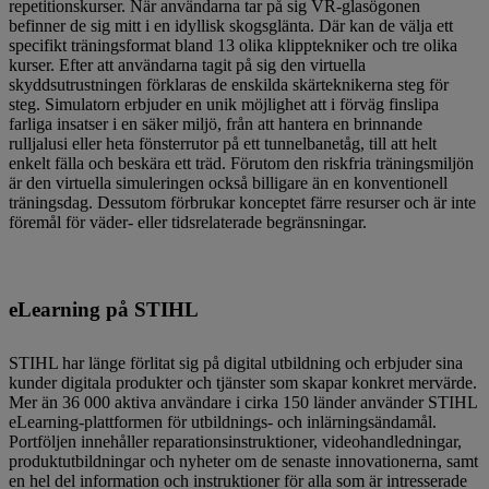
repetitionskurser. När användarna tar på sig VR-glasögonen
befinner de sig mitt i en idyllisk skogsglänta. Där kan de välja ett
specifikt träningsformat bland 13 olika klipptekniker och tre olika
kurser. Efter att användarna tagit på sig den virtuella
skyddsutrustningen förklaras de enskilda skärteknikerna steg för
steg. Simulatorn erbjuder en unik möjlighet att i förväg finslipa
farliga insatser i en säker miljö, från att hantera en brinnande
rulljalusi eller heta fönsterrutor på ett tunnelbanetåg, till att helt
enkelt fälla och beskära ett träd. Förutom den riskfria träningsmiljön
är den virtuella simuleringen också billigare än en konventionell
träningsdag. Dessutom förbrukar konceptet färre resurser och är inte
föremål för väder- eller tidsrelaterade begränsningar.
eLearning på STIHL
STIHL har länge förlitat sig på digital utbildning och erbjuder sina
kunder digitala produkter och tjänster som skapar konkret mervärde.
Mer än 36 000 aktiva användare i cirka 150 länder använder STIHL
eLearning-plattformen för utbildnings- och inlärningsändamål.
Portföljen innehåller reparationsinstruktioner, videohandledningar,
produktutbildningar och nyheter om de senaste innovationerna, samt
en hel del information och instruktioner för alla som är intresserade