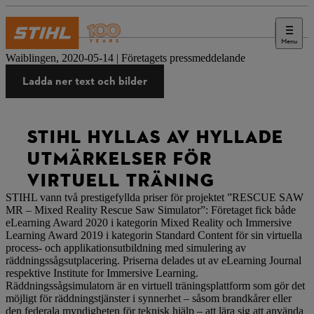
Menu
Press
Waiblingen, 2020-05-14 | Företagets pressmeddelande
Ladda ner text och bilder
STIHL HYLLAS AV HYLLADE
UTMÄRKELSER FÖR
VIRTUELL TRÄNING
STIHL vann två prestigefyllda priser för projektet ”RESCUE SAW
MR – Mixed Reality Rescue Saw Simulator”: Företaget fick både
eLearning Award 2020 i kategorin Mixed Reality och Immersive
Learning Award 2019 i kategorin Standard Content för sin virtuella
process- och applikationsutbildning med simulering av
räddningssågsutplacering. Priserna delades ut av eLearning Journal
respektive Institute for Immersive Learning.
Räddningssågsimulatorn är en virtuell träningsplattform som gör det
möjligt för räddningstjänster i synnerhet – såsom brandkårer eller
den federala myndigheten för teknisk hjälp – att lära sig att använda