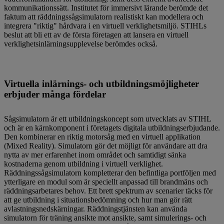
kommunikationssätt. Institutet för immersivt lärande berömde det
faktum att räddningssågsimulatorn realistiskt kan modellera och
integrera "riktig" hårdvara i en virtuell verklighetsmiljö. STIHLs
beslut att bli ett av de första företagen att lansera en virtuell
verklighetsinlärningsupplevelse berömdes också.
Virtuella inlärnings- och utbildningsmöjligheter
erbjuder många fördelar
Sågsimulatorn är ett utbildningskoncept som utvecklats av STIHL
och är en kärnkomponent i företagets digitala utbildningserbjudande.
Den kombinerar en riktig motorsåg med en virtuell applikation
(Mixed Reality). Simulatorn gör det möjligt för användare att dra
nytta av mer erfarenhet inom området och samtidigt sänka
kostnaderna genom utbildning i virtuell verklighet.
Räddningssågsimulatorn kompletterar den befintliga portföljen med
ytterligare en modul som är speciellt anpassad till brandmäns och
räddningsarbetares behov. Ett brett spektrum av scenarier täcks för
att ge utbildning i situationsbedömning och hur man gör rätt
avlastningsnedskärningar. Räddningstjänsten kan använda
simulatorn för träning ansikte mot ansikte, samt simulerings- och