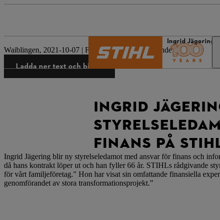
STIHL:s värld
Press
Ingrid Jägering b
Waiblingen, 2021-10-07 | Företagets pressmeddelande
Ladda ner text och bilder
INGRID JÄGERIN
STYRELSELEDAM
FINANS PÅ STIH
Ingrid Jägering blir ny styrelseledamot med ansvar för finans och inf
då hans kontrakt löper ut och han fyller 66 år. STIHLs rådgivande styr
för vårt familjeföretag." Hon har visat sin omfattande finansiella ex
genomförandet av stora transformationsprojekt.”