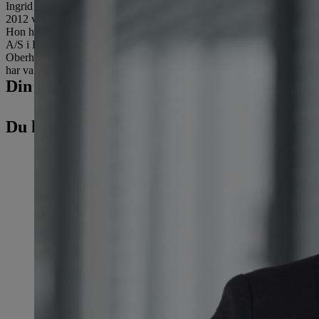
Ingrid Jägering föddes 1966 i Südlohn, Tyskland, och är gift. Hon börj
2012 var hon kontinuerligt anställd av den tyska koncernen i olika rol
Hon har suttit i ledningen för respektive företag i mer än 10 år. Se
A/S i Danmark. Därefter arbetade hon i fyra år som medlem i ledn
Oberhausen, innan hon utsågs till finansdirektör, verkställande di
har varit finansdirektör och arbetsmarknadsdirektör för det börsnote
Din presskontakt
Du kanske också är intresserad av