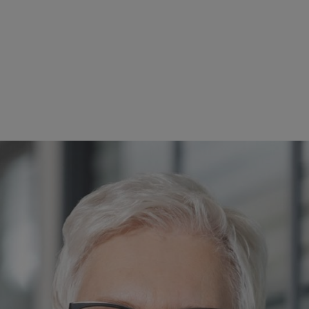
 och informationsteknik för hans extremt framgångsrika arbete på STIH
at i Virginia Beach, år 2002, där han framgångsrikt arbetade som ekonom
 av Virginia Business Magazine 2011, säger Dr. Stihl noterade. I maj 20
 service i det tyska moderbolaget. ”Mr. Anglers arbete bidrog inte bara 
truktur.” Som ledamot i styrelsen måste vi tacka honom för den viktiga
-landskap.”
 1 januari 2023, och eventuellt tidigare under 2022. Hennes uppdrag i 
 rekommendation av STIHLs rådgivande nämnd utsåg styrelsen enhälligt In