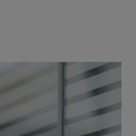
L under nästan två decennier."
ichef i tio år på vårt största
12 tillträdde Karl Angler sin
till vår utmärkta affärsverksamhet
 strategiska inriktningen och den
direktionen kommer att omfatta
grid Jägering till direktionen för