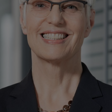
ade sin karriär 1986 med en utbildning i industriell ledning på Siemens
ler och i flera av dess dotterbolag och numera avyttrade affärsavdelnin
nast var hon medlem i ledningsgruppen och ekonomichef för vindkraftsd
ingsgruppen och finansdirektör för olika affärsenheter på MAN DIES
rektör och personalchef på OSRAM Opto Semiconductors GmbH i Regensbu
rade Leoni AG sedan augusti 2019.