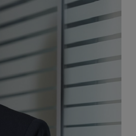
 AG i Bocholt. Fram till april
gar, både i Tyskland och utomlands.
ivisionen på Siemens Wind Power
EL & TURBO SE i Augsburg och
rg i april 2016. Ingrid Jägering