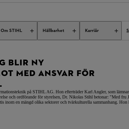
lir ny styrelseledamot med ansvar för finans på STIHL
Om STIHL
Hållbarhet
Karriär
S
G BLIR NY
OT MED ANSVAR FÖR
L
ormationsteknik på STIHL AG. Hon efterträder Karl Angler, som lämnar f
else och ordförande för styrelsen, Dr. Nikolas Stihl betonar: "Med fru J
pertis inom en mängd olika sektorer och tvärkulturella sammanhang. Hon 