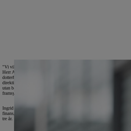
"Vi vill tacka vår nuvarande styrelseledamot med ansvar för ekonomi
Herr Angler började på vårt amerikanska dotterbolag STIHL Inc., baser
dotterbolag utomlands. Han utsågs till och med till "Årets finanschef"
direktion med ansvar för ekonomi, controlling, informationssystem och
utan banade också väg för STIHL-gruppens mycket solida finansiella s
framsynta samordningen av hans avdelning, såväl som vårt globala IT
Ingrid Jägering kommer att ansluta sig till STIHLs ledning senast den
finans, controlling, treasury, IT och förvaltning av aktieinnehav. På
tre år.