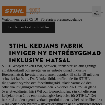
Menu
Press
Waiblingen, 2021-05-10 | Företagets pressmeddelande
Ladda ner text och bilder
STIHL-KEDJANS FABRIK
INVIGER NY ENTRÉBYGGNAD
INKLUSIVE MATSAL
STIHL-kedjefabriken i Wil, Schweiz, förstärker sin anläggnings
attraktionskraft och inviger en ny entrébyggnad inklusive
företagsmatsal. Investeringsvolymen uppgick till cirka 18 miljoner
schweiziska franc. Dr. Nikolas Stihl, ordförande för STIHLs
rådgivande styrelse och förvaltningsråd, talade varmt vid den
officiella invigningsceremonin den 5 oktober 2021: ”Vi är glada
över utvecklingen här i Wil och Bronschhofen, särskilt eftersom
kedjefabriken är av enorm strategisk betydelse för STIHL.” Det
beror på att den egentillverkade produktionen av hela skärtillbehöret
– sågkedjan och svärdet – utöver drivningen är en konkurrensfördel