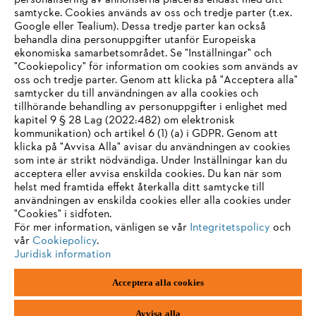
personalisering av annonserna placeras endast med ditt
samtycke. Cookies används av oss och tredje parter (t.ex.
Google eller Tealium). Dessa tredje parter kan också
Information för leverantörer
behandla dina personuppgifter utanför Europeiska
Produkter
ekonomiska samarbetsområdet. Se "Inställningar" och
Kontakt
"Cookiepolicy" för information om cookies som används av
Karriär
System för visselblåsare
oss och tredje parter. Genom att klicka på "Acceptera alla"
samtycker du till användningen av alla cookies och
tillhörande behandling av personuppgifter i enlighet med
kapitel 9 § 28 Lag (2022:482) om elektronisk
kommunikation) och artikel 6 (1) (a) i GDPR. Genom att
klicka på "Avvisa Alla" avisar du användningen av cookies
som inte är strikt nödvändiga. Under Inställningar kan du
acceptera eller avvisa enskilda cookies. Du kan när som
helst med framtida effekt återkalla ditt samtycke till
användningen av enskilda cookies eller alla cookies under
"Cookies" i sidfoten.
För mer information, vänligen se vår
Integritetspolicy
och
vår
Cookiepolicy
.
Juridisk information
Acceptera alla cookies
Avtryck
Integritetspolicy
Information om cookies
ANDREAS STIHL AG & Co. KG ©2023
Avvisa alla