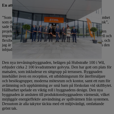
En attraktiv arbetsmiljö för en framgångsrik framtid
”Som den viktigaste arbetsgivaren i regionen visar byggverksamhet
som denna att STIHL investerar i framtiden och förblir dynamisk”,
sade fullmäktigeledamoten Susanne Hartmann och berömde
projektet. Borgmästare Hans Mäder tillade: ”Den nya byggnaden
imponerar med avancerad, inbjudande design och en funktionell och
flexibel inredning.” Besökare känner sig omedelbart välkomna, och
jag är övertygad om att personalen också kommer att uppskatta den
inbjudande atmosfären.”
Den nya trevåningsbyggnaden, belägen på Hubstraße 100 i Wil,
erbjuder cirka 2 100 kvadratmeter golvyta. Den har gott om plats för
matsalen, som inkluderar en sittgrupp på terrassen. Byggnaden
innehåller även en reception, ett utbildningsrum för återförsäljare
och besöksgrupper, moderna mötesrum och kontor, samt ett rum för
avlämning och upphämtning av små barn på förskolan vid skiftbytet.
Hållbarhet spelade en viktig roll i byggnadens design. Den nya
byggnaden är ansluten till produktionsbyggnadens värmenät, vilket
möjliggör energieffektiv användning av spillvärmen från systemen.
Dessutom är alla takytor täckta med ett miljövänligt, omfattande
grönt tak.