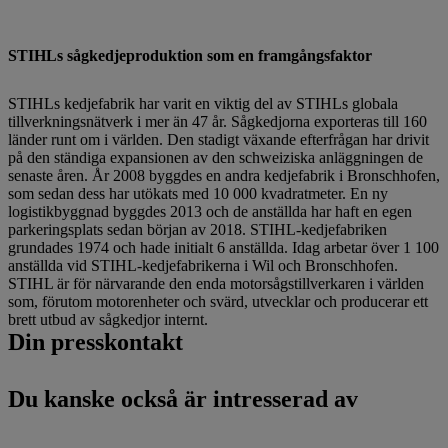
STIHLs sågkedjeproduktion som en framgångsfaktor
STIHLs kedjefabrik har varit en viktig del av STIHLs globala
tillverkningsnätverk i mer än 47 år. Sågkedjorna exporteras till 160
länder runt om i världen. Den stadigt växande efterfrågan har drivit
på den ständiga expansionen av den schweiziska anläggningen de
senaste åren. År 2008 byggdes en andra kedjefabrik i Bronschhofen,
som sedan dess har utökats med 10 000 kvadratmeter. En ny
logistikbyggnad byggdes 2013 och de anställda har haft en egen
parkeringsplats sedan början av 2018. STIHL-kedjefabriken
grundades 1974 och hade initialt 6 anställda. Idag arbetar över 1 100
anställda vid STIHL-kedjefabrikerna i Wil och Bronschhofen.
STIHL är för närvarande den enda motorsågstillverkaren i världen
som, förutom motorenheter och svärd, utvecklar och producerar ett
brett utbud av sågkedjor internt.
Din presskontakt
Du kanske också är intresserad av