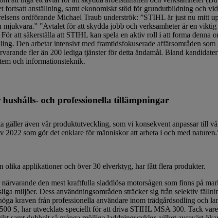
et fortsatt anställning, samt ekonomiskt stöd för grundutbildning och vi
relsens ordförande Michael Traub underströk: ”STIHL är just nu mitt up
och mjukvara.” ”Avtalet för att skydda jobb och verksamheter är en viktig
 att säkerställa att STIHL kan spela en aktiv roll i att forma denna om
kling. Den arbetar intensivt med framtidsfokuserade affärsområden som ba
ärvarande fler än 200 lediga tjänster för detta ändamål. Bland kandidat
stem och informationsteknik.
hushålls- och professionella tillämpningar
gäller även vår produktutveckling, som vi konsekvent anpassar till vår
av 2022 som gör det enklare för människor att arbeta i och med naturen.
olika applikationer och över 30 elverktyg, har fått flera produkter.
ör närvarande den mest kraftfulla sladdlösa motorsågen som finns på ma
liga miljöer. Dess användningsområden sträcker sig från selektiv fälln
 höga kraven från professionella användare inom trädgårdsodling och lan
0 S, har utvecklats speciellt för att driva STIHL MSA 300. Tack vare
vikt samt dubbelt så många möjliga laddningscykler, vilket avsevärt ökar