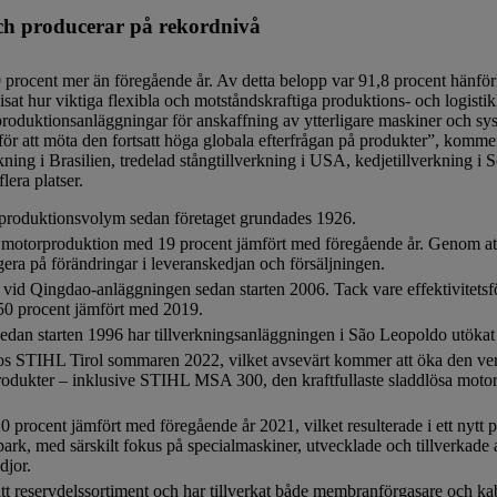
och producerar på rekordnivå
rocent mer än föregående år. Av detta belopp var 91,8 procent hänförligt
at hur viktiga flexibla och motståndskraftiga produktions- och logisti
 produktionsanläggningar för anskaffning av ytterligare maskiner och s
för att möta den fortsatt höga globala efterfrågan på produkter”, kom
rkning i Brasilien, tredelad stångtillverkning i USA, kedjetillverkning 
lera platser.
 produktionsvolym sedan företaget grundades 1926.
n motorproduktion med 19 procent jämfört med föregående år. Genom att 
gera på förändringar i leveranskedjan och försäljningen.
vid Qingdao-anläggningen sedan starten 2006. Tack vare effektivitetsf
50 procent jämfört med 2019.
edan starten 1996 har tillverkningsanläggningen i São Leopoldo utökat 
hos STIHL Tirol sommaren 2022, vilket avsevärt kommer att öka den ver
a produkter – inklusive STIHL MSA 300, den kraftfullaste sladdlösa m
rocent jämfört med föregående år 2021, vilket resulterade i ett nytt p
park, med särskilt fokus på specialmaskiner, utvecklade och tillverkad
djor.
tt reservdelssortiment och har tillverkat både membranförgasare och ka