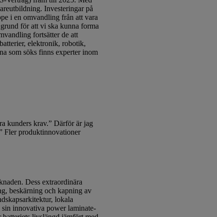
dareutbildning. Investeringar på
pe i en omvandling från att vara
 grund för att vi ska kunna forma
vandling fortsätter de att
tterier, elektronik, robotik,
erna som söks finns experter inom
a kunders krav.” Därför är jag
” Fler produktinnovationer
rknaden. Dess extraordinära
ing, beskärning och kapning av
dskapsarkitektur, lokala
 sin innovativa power laminate-
 batteriets livslängd jämfört med