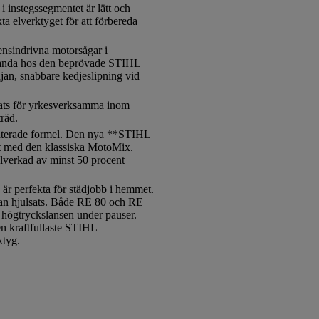
 instegssegmentet är lätt och
a elverktyget för att förbereda
bensindrivna motorsågar i
standa hos den beprövade STIHL
jan, snabbare kedjeslipning vid
ats för yrkesverksamma inom
räd.
pdaterade formel. Den nya **STIHL
rt med den klassiska MotoMix.
lverkad av minst 50 procent
 är perfekta för städjobb i hemmet.
 utan hjulsats. Både RE 80 och RE
v högtryckslansen under pauser.
n kraftfullaste STIHL
ktyg.