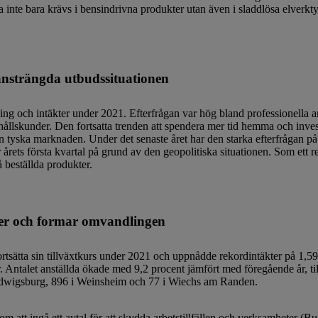
a inte bara krävs i bensindrivna produkter utan även i sladdlösa elverkt
ansträngda utbudssituationen
g och intäkter under 2021. Efterfrågan var hög bland professionella 
hållskunder. Den fortsatta trenden att spendera mer tid hemma och inve
yska marknaden. Under det senaste året har den starka efterfrågan på p
der årets första kvartal på grund av den geopolitiska situationen. Som ett
å beställda produkter.
er och formar omvandlingen
a sin tillväxtkurs under 2021 och uppnådde rekordintäkter på 1,59 m
r. Antalet anställda ökade med 9,2 procent jämfört med föregående år, t
Ludwigsburg, 896 i Weinsheim och 77 i Wiechs am Randen.
att ingå ett avtal för att skydda arbetstillfällen och verksamheter (Bu