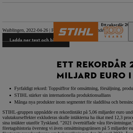
STIHL:s värld
Press
Ett rekordår 2021
Waiblingen, 2022-04-26 | Företagets pressmeddelande
Ladda ner text och bilder
ETT REKORDÅR 2
MILJARD EURO 
Fyrfaldigt rekord: Toppsiffror för omsättning, försäljning, prod
STIHL stärker sin internationella produktionsallians
Många nya produkter inom segmentet för sladdlösa och bensindr
STIHL-gruppen uppnådde en rekordintäkt på 5,06 miljarder euro und
valutakurseffekter exkluderas skulle intäkterna ha ökat med 12,3 pro
sina intäkter utanför Tyskland. "2021 överträffade våra förväntningar.
företagshistoria översteg vi även omsättningsgränsen på 5 miljarder