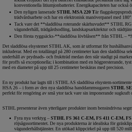
konventionella litiumjonbatterier. Energikapaciteten har också ök
Den nyligen lanserade
STIHL MSA 220 T
är flaggskeppsproduk
trädvårdsarbete och har en elektronisk manöverpanel med 180° 
Tack vare det **sladdlösa roterande skärhuvudet** STIHL RGA
vägunderhåll, trädgårdsodling, landskapsarkitektur och städtjäns
Den första ryggsäcks-**sladdlösa lövblåsen** från STIHL – *
Det sladdlösa elsystemet STIHL AK, som är utformat för hushållsanvän
inkluderar. Med en totallängd på 280 centimeter kan den sladdlösa s
underhåll av prydnads- och fruktträd medan den står stadigt på mar
för proffs så exceptionella; i kombination med en högpresterande, tys
med en diameter på upp till 25 centimeter beskäras med precision.
En ny produkt har lagts till i STIHL AS sladdlösa elsystem-sortimen
HSA 26 – i form av den nya sladdlösa handdammsugaren
STIHL SE
perfekt för rengöring av små ytor tack vare sin imponerande sugkraft
STIHL presenterar även ytterligare produkter inom bensindrivna segm
Fyra nya verktyg –
STIHL FS 361 C-EM, FS 411 C-EM, FS
röjsågssortimentet. De nya produkterna är idealiska för gräsk
vägunderhållstjänster. En utökad klippcirkel på upp till 520 mil