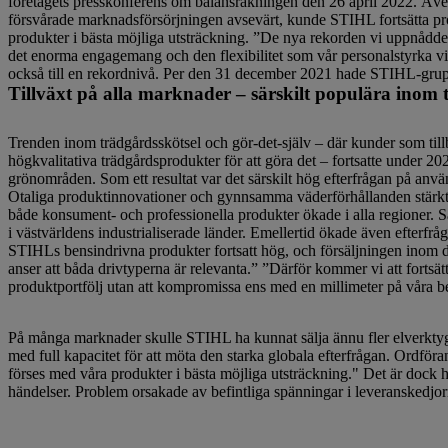
företagets presskonferens om balansräkningen den 26 april 2022. Även 
försvårade marknadsförsörjningen avsevärt, kunde STIHL fortsätta 
produkter i bästa möjliga utsträckning. ”De nya rekorden vi uppnådde 
det enorma engagemang och den flexibilitet som vår personalstyrka vi
också till en rekordnivå. Per den 31 december 2021 hade STIHL-gruppe
Tillväxt på alla marknader – särskilt populära inom
Trenden inom trädgårdsskötsel och gör-det-själv – där kunder som till
högkvalitativa trädgårdsprodukter för att göra det – fortsatte under 
grönområden. Som ett resultat var det särskilt hög efterfrågan på anv
Otaliga produktinnovationer och gynnsamma väderförhållanden stärkte
både konsument- och professionella produkter ökade i alla regioner. S
i västvärldens industrialiserade länder. Emellertid ökade även efterfr
STIHLs bensindrivna produkter fortsatt hög, och försäljningen inom de
anser att båda drivtyperna är relevanta.” ”Därför kommer vi att fortsät
produktportfölj utan att kompromissa ens med en millimeter på våra b
På många marknader skulle STIHL ha kunnat sälja ännu fler elverktyg 
med full kapacitet för att möta den starka globala efterfrågan. Ordföran
förses med våra produkter i bästa möjliga utsträckning." Det är dock helt
händelser. Problem orsakade av befintliga spänningar i leveranskedjorn