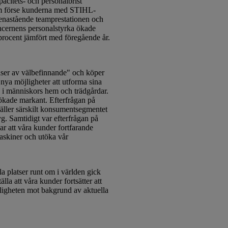
acitets- och personalbrist
om förse kunderna med STIHL-
n enastående teamprestationen och
oncernens personalstyrka ökade
procent jämfört med föregående år.
oaser av välbefinnande" och köper
nya möjligheter att utforma sina
n i människors hem och trädgårdar.
ökade markant. Efterfrågan på
gäller särskilt konsumentsegmentet
g. Samtidigt var efterfrågan på
r att våra kunder fortfarande
maskiner och utöka vår
 platser runt om i världen gick
lla att våra kunder fortsätter att
ängligheten mot bakgrund av aktuella