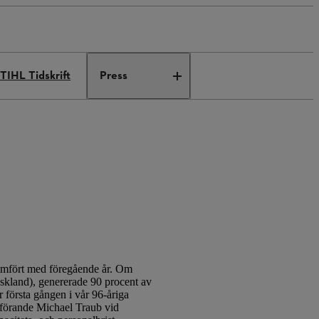
TIHL Tidskrift
Press
ämfört med föregående år. Om
yskland), genererade 90 procent av
r första gången i vår 96-åriga
dförande Michael Traub vid