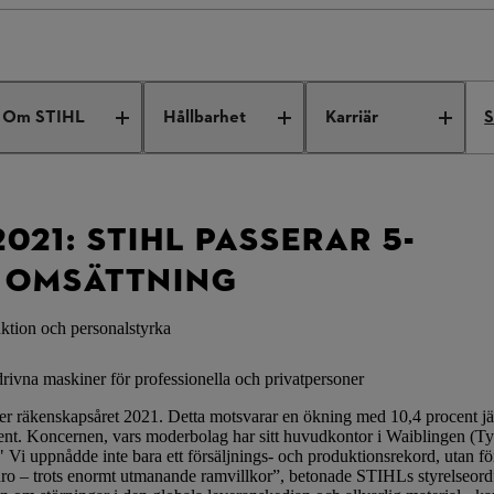
: STIHL passerar 5-miljard euro i omsättning
Om STIHL
Hållbarhet
Karriär
S
021: STIHL PASSERAR 5-
I OMSÄTTNING
uktion och personalstyrka
ivna maskiner för professionella och privatpersoner
er räkenskapsåret 2021. Detta motsvarar en ökning med 10,4 procent j
cent. Koncernen, vars moderbolag har sitt huvudkontor i Waiblingen (T
" Vi uppnådde inte bara ett försäljnings- och produktionsrekord, utan fö
 euro – trots enormt utmanande ramvillkor”, betonade STIHLs styrelseor