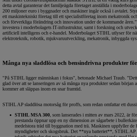
detta avtal garanterar det familjeägda företaget anställda i moderbolag
200 miljoner euro i byggnader och maskiner ingår också i avtalet. Sty
ett maskintekniskt företag till ett specialistföretag inom mekatronik 
och förverkliga förändring och innovation under de kommande åren.” För
investera i moderbolagets IT-infrastruktur, samt i forskning och utvec
artificiell intelligens och e-handel. Moderbolaget STIHL utlyser för n
elektroteknik, robotik, mjukvaruutveckling, mekatronik, inbyggda sy
Många nya sladdlösa och bensindrivna produkter för 
"På STIHL ligger människan i fokus", betonade Michael Traub. ”Detta 
glad över att se lanseringen av så många nya produkter sedan början 
kommer att släppas inom en snar framtid.
STIHL AP sladdlösa motorsåg för proffs, som redan omfattar ett dussin 
STIHL MSA 300
, som lanserades i mitten av mars 2022, är f
prestanda öppnar upp en ny dimension av sågarbete i bullerkäns
medelstora träd till byggnation med trä. Maskinen uppfyller de
myndigheter och skogsbruk. Det **nya batteriet**, STIHL AP 50
teknik erbjuder det nya batteriet enastående prestanda med låg 