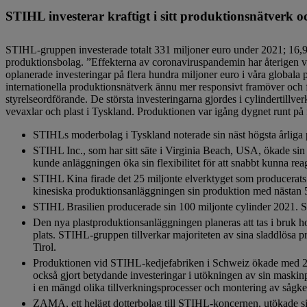
STIHL investerar kraftigt i sitt produktionsnätverk 
STIHL-gruppen investerade totalt 331 miljoner euro under 2021; 16,9 p
produktionsbolag. ”Effekterna av coronaviruspandemin har återigen vis
oplanerade investeringar på flera hundra miljoner euro i våra globala
internationella produktionsnätverk ännu mer responsivt framöver och 
styrelseordförande. De största investeringarna gjordes i cylindertillve
vevaxlar och plast i Tyskland. Produktionen var igång dygnet runt på f
STIHLs moderbolag i Tyskland noterade sin näst högsta årliga
STIHL Inc., som har sitt säte i Virginia Beach, USA, ökade si
kunde anläggningen öka sin flexibilitet för att snabbt kunna rea
STIHL Kina firade det 25 miljonte elverktyget som producerats 
kinesiska produktionsanläggningen sin produktion med nästan 
STIHL Brasilien producerade sin 100 miljonte cylinder 2021. S
Den nya plastproduktionsanläggningen planeras att tas i bruk 
plats. STIHL-gruppen tillverkar majoriteten av sina sladdlös
Tirol.
Produktionen vid STIHL-kedjefabriken i Schweiz ökade med 20 p
också gjort betydande investeringar i utökningen av sin maskin
i en mängd olika tillverkningsprocesser och montering av sågke
ZAMA, ett helägt dotterbolag till STIHL-koncernen, utökade si