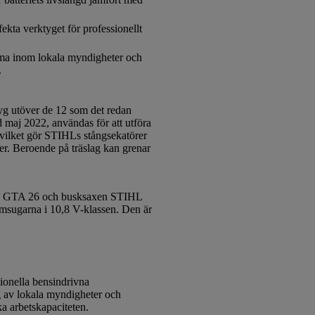
ekta verktyget för professionellt
mma inom lokala myndigheter och
.
tyg utöver de 12 som det redan
 maj 2022, användas för att utföra
vilket gör STIHLs stångsekatörer
er. Beroende på träslag kan grenar
STIHL GTA 26 och busksaxen STIHL
mmsugarna i 10,8 V-klassen. Den är
sionella bensindrivna
g av lokala myndigheter och
ka arbetskapaciteten.