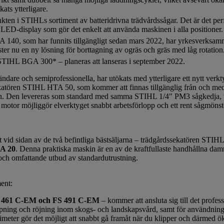
ats ytterligare.
ten i STIHLs sortiment av batteridrivna trädvårdssågar. Det är det perf
LED-display som gör det enkelt att använda maskinen i alla positioner.
 140, som har funnits tillgängligt sedan mars 2022, har yrkesverksa
ter nu en ny lösning för borttagning av ogräs och gräs med låg rotation
STIHL BGA 300* – planeras att lanseras i september 2022.
dare och semiprofessionella, har utökats med ytterligare ett nytt verk
ekatören STIHL HTA 50, som kommer att finnas tillgänglig från och med
ken. Den levereras som standard med samma STIHL 1/4" PM3 sågkedja, 
t motor möjliggör elverktyget snabbt arbetsförlopp och ett rent sågmönst
tet vid sidan av de två befintliga bästsäljarna – trädgårdssekatören 
A 20
. Denna praktiska maskin är en av de kraftfullaste handhållna da
 och omfattande utbud av standardutrustning.
ent:
 461 C-EM och FS 491 C-EM
– kommer att ansluta sig till det profes
lippning och röjning inom skogs- och landskapsvård, samt för användnin
limeter gör det möjligt att snabbt gå framåt när du klipper och därmed ö