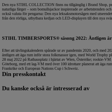
Den nya STIHL COLLECTION finns nu tillgänglig i Brand Shop, precis
naturliga färger – som bomullsjackor inspirerade av arbetstrenden och
också valuta för pengarna: Den nya leksaksmotorsågen med utseendet 
från den rörliga, utbytbara kedjan och LED-displayen till den nya svä
STIHL TIMBERSPORTS® säsong 2022: Äntligen är p
Efter att tävlingskalendern spårade ur av pandemin 2020, och med 20
äntligen att äga rum inför stora folkmassor igen, med World Trophy p
28 maj 2022 på Rathausplatz i hjärtat av Wien, Österrike; rookie-VM
Göteborg, med ett lag-VM med över 100 idrottare planerat att äga rum 
Frankrike och European Nations Cup i Schweiz.
Din presskontakt
Du kanske också är intresserad av