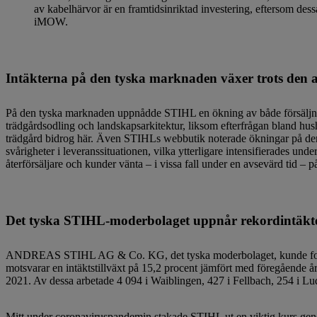
av kabelhärvor är en framtidsinriktad investering, eftersom dess
iMOW.
Intäkterna på den tyska marknaden växer trots den 
På den tyska marknaden uppnådde STIHL en ökning av både försäljnin
trädgårdsodling och landskapsarkitektur, liksom efterfrågan bland hus
trädgård bidrog här. Även STIHLs webbutik noterade ökningar på den t
svårigheter i leveranssituationen, vilka ytterligare intensifierades un
återförsäljare och kunder vänta – i vissa fall under en avsevärd tid – p
Det tyska STIHL-moderbolaget uppnår rekordintäkt
ANDREAS STIHL AG & Co. KG, det tyska moderbolaget, kunde fortsätt
motsvarar en intäktstillväxt på 15,2 procent jämfört med föregående å
2021. Av dessa arbetade 4 094 i Waiblingen, 427 i Fellbach, 254 i 
Mitt under coronaviruspandemin stakade STIHL ut en viktig kurs genom 