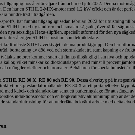
llgänglig hos återförsäljare från och med juli 2022. Denna motorsåg i
nde. Den har en STIHL 2-MIX-motor med 1,2 kW effekt och är det perfekt
kära mindre träd i trädgården.
sproffs, har funnits tillgängligt sedan februari 2022 för utrustning till 
rån STIHL, med ny tandform och smalare sågsnitt, överträffar sågpre
en nya sexsidiga Hexa-slipfilen, speciellt utformad för den nya sågked
förstärker återigen STIHLs position som teknikledare.
raftfullaste STIHL-verktyget i denna produktgrupp. Den har utform
träd, borttagning av död ved och stormskadat trä samt kapning av fruktt
våtaktsmotorer kommer snart att finnas tillgängligt i sin nya och up
 källor, vilket minskar koldioxidutsläppen med minst 8 procent jämfö
 mängder olefiner och aromater. Behållaren för specialbränslet är til
na
STIHL RE 80 X, RE 80 och RE 90
. Dessa elverktyg på instegsnivå
attraktivt pris-prestandaförhållande. RE 80 X är ett portabelt elverktyg
d med kabel- och slangkrokar, samt ett parkeringsläge för att stänga a
orstlös induktionsmotor och en högkvalitativ aluminiumpump är det de
e standardutrustning för att underlätta bekvämt arbete med detta elver
ren