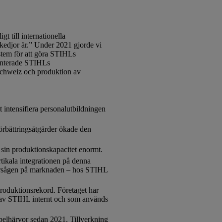
 till internationella
kkedjor är.” Under 2021 gjorde vi
ystem för att göra STIHLs
menterade STIHLs
i Schweiz och produktion av
intensifiera personalutbildningen
örbättringsåtgärder ökade den
sin produktionskapacitet enormt.
tikala integrationen på denna
otorsågen på marknaden – hos STIHL
roduktionsrekord. Företaget har
e av STIHL internt och som används
belhärvor sedan 2021. Tillverkning