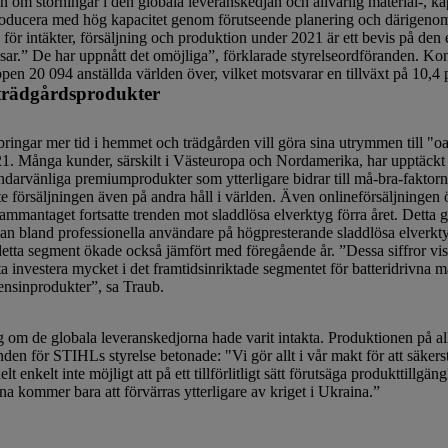
om störningar i den globala leveranskedjan och allvarlig material-, kap
producera med hög kapacitet genom förutseende planering och därigen
för intäkter, försäljning och produktion under 2021 är ett bevis på de
sar.” De har uppnått det omöjliga”, förklarade styrelseordföranden. K
n 20 094 anställda världen över, vilket motsvarar en tillväxt på 10,4 
 trädgårdsprodukter
bringar mer tid i hemmet och trädgården vill göra sina utrymmen till "
2021. Många kunder, särskilt i Västeuropa och Nordamerika, har upptäckt 
ändarvänliga premiumprodukter som ytterligare bidrar till må-bra-faktor
 försäljningen även på andra håll i världen. Även onlineförsäljningen 
ammantaget fortsatte trenden mot sladdlösa elverktyg förra året. Detta 
ågan bland professionella användare på högpresterande sladdlösa elverkty
tta segment ökade också jämfört med föregående år. ”Dessa siffror visa
ta investera mycket i det framtidsinriktade segmentet för batteridrivna 
ensinprodukter”, sa Traub.
om de globala leveranskedjorna hade varit intakta. Produktionen på alla
den för STIHLs styrelse betonade: "Vi gör allt i vår makt för att säkerstä
 enkelt inte möjligt att på ett tillförlitligt sätt förutsäga produkttillg
a kommer bara att förvärras ytterligare av kriget i Ukraina.”