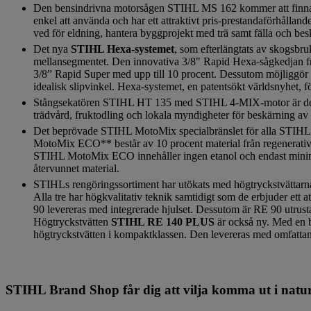
Den bensindrivna motorsågen STIHL MS 162 kommer att finnas ti
enkel att använda och har ett attraktivt pris-prestandaförhålla
ved för eldning, hantera byggprojekt med trä samt fälla och bes
Det nya
STIHL Hexa-systemet
, som efterlängtats av skogsbruk
mellansegmentet. Den innovativa 3/8" Rapid Hexa-sågkedjan f
3/8” Rapid Super med upp till 10 procent. Dessutom möjliggör d
idealisk slipvinkel. Hexa-systemet, en patentsökt världsnyhet, 
Stångsekatören STIHL HT 135 med STIHL 4-MIX-motor är det k
trädvård, fruktodling och lokala myndigheter för beskärning av 
Det beprövade STIHL MotoMix specialbränslet för alla STIHL t
MotoMix ECO** består av 10 procent material från regenerativa
STIHL MotoMix ECO innehåller ingen etanol och endast minimala
återvunnet material.
STIHLs rengöringssortiment har utökats med högtryckstvättar
Alla tre har högkvalitativ teknik samtidigt som de erbjuder ett 
90 levereras med integrerade hjulset. Dessutom är RE 90 utrusta
Högtryckstvätten
STIHL RE 140 PLUS
är också ny. Med en b
högtryckstvätten i kompaktklassen. Den levereras med omfattand
STIHL Brand Shop får dig att vilja komma ut i natu