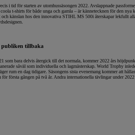
 i tid för starten av utomhussäsongen 2022. Avslappnade passformer, 
 coola t-shirts för både unga och gamla – är kännetecknen för den nya k
och känslan hos den innovativa STIHL MS 500i återskapar lekfullt all
rdsdesignen.
ubliken tillbaka
21 som bara delvis återgick till det normala, kommer 2022 års höjdpu
lanerade såväl som individuella och lagmästerskap. World Trophy inlede
 äger rum en dag tidigare. Säsongens sista evenemang kommer att hålla
för första gången på två år. Andra internationella tävlingar under 202