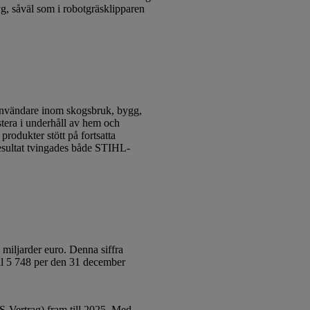
yg, såväl som i robotgräsklipparen
användare inom skogsbruk, bygg,
stera i underhåll av hem och
rodukter stött på fortsatta
 resultat tvingades både STIHL-
iljarder euro. Denna siffra
ill 5 748 per den 31 december
S-Vertrag) fram till 2025. Med