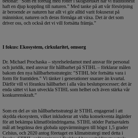
betonar: ”Som ett företag med rötter i skogsbruket har vi traditionellt
haft en djup koppling till naturen.” Med tanke på att vår försörjning
är beroende av naturen har allt vi gör alltid varit fokuserat på
människor, naturen och deras förmåga att växa. Det är det som
driver oss, och också det vi vill fortsätta främja.”
I fokus: Ekosystem, cirkularitet, omsorg
Dr. Michael Prochaska – styrelseledamot med ansvar för personal
och juridik, med ansvar för hållbarhet på STIHL – förklarar målen
bakom den nya hållbarhetsstrategin: "STIHL bör fortsätta vara i
form för framtiden." Vi tänker i generationer snarare än kvartal.
Därför vill vi förankra hållbarhet i alla våra beslutsprocesser; det är
enda sättet vi kan utveckla STIHL som helhet och även stärka vår
konkurrenskraft.”
Som en del av sin hållbarhetsstrategi är STIHL engagerad i att
skydda ekosystem, vilket inkluderar att vidta konsekventa åtgärder
för att bekämpa klimatförändringarna. STIHL stöder Parisavtalets
mål att begränsa den globala uppvärmningen till högst 1,5 grader
Celsius, och 2020 antog företaget en klimatstrategi med detta i