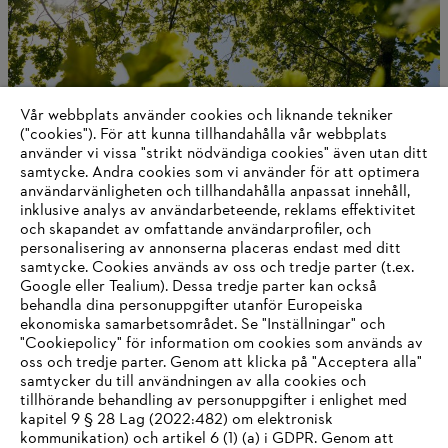
Vår webbplats använder cookies och liknande tekniker
("cookies"). För att kunna tillhandahålla vår webbplats
använder vi vissa "strikt nödvändiga cookies" även utan ditt
samtycke. Andra cookies som vi använder för att optimera
användarvänligheten och tillhandahålla anpassat innehåll,
Klimatstrategi
inklusive analys av användarbeteende, reklams effektivitet
och skapandet av omfattande användarprofiler, och
personalisering av annonserna placeras endast med ditt
samtycke. Cookies används av oss och tredje parter (t.ex.
Google eller Tealium). Dessa tredje parter kan också
Information för leverantörer
behandla dina personuppgifter utanför Europeiska
Produkter
ekonomiska samarbetsområdet. Se "Inställningar" och
Kontakt
"Cookiepolicy" för information om cookies som används av
Karriär
System för visselblåsare
oss och tredje parter. Genom att klicka på "Acceptera alla"
samtycker du till användningen av alla cookies och
tillhörande behandling av personuppgifter i enlighet med
kapitel 9 § 28 Lag (2022:482) om elektronisk
kommunikation) och artikel 6 (1) (a) i GDPR. Genom att