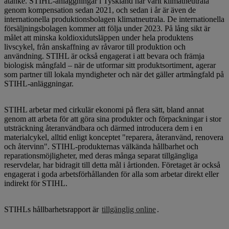
åtanke. STIHL-anläggningar i Tyskland har varit klimatneutrala
genom kompensation sedan 2021, och sedan i år är även de
internationella produktionsbolagen klimatneutrala. De internationella
försäljningsbolagen kommer att följa under 2023. På lång sikt är
målet att minska koldioxidutsläppen under hela produktens
livscykel, från anskaffning av råvaror till produktion och
användning. STIHL är också engagerat i att bevara och främja
biologisk mångfald – när de utformar sitt produktsortiment, agerar
som partner till lokala myndigheter och när det gäller artmångfald på
STIHL-anläggningar.
STIHL arbetar med cirkulär ekonomi på flera sätt, bland annat
genom att arbeta för att göra sina produkter och förpackningar i stor
utsträckning återanvändbara och därmed introducera dem i en
materialcykel, alltid enligt konceptet "reparera, återanvänd, renovera
och återvinn". STIHL-produkternas välkända hållbarhet och
reparationsmöjligheter, med deras många separat tillgängliga
reservdelar, har bidragit till detta mål i årtionden. Företaget är också
engagerat i goda arbetsförhållanden för alla som arbetar direkt eller
indirekt för STIHL.
STIHLs hållbarhetsrapport är
tillgänglig online
.