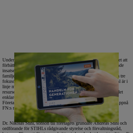
Under 2021 utvecklade STIHL en hållbarhetsstrategi med målet att
förbättra sin tidigare hållbarhetspolicy, befästa sina hittillsvarande
insatser och avsevärt intensifiera sina pågående aktiviteter. Det
familjeägda företaget har satt upp ambitiösa mål för 2030 inom tre
fokusområden – ekosystem, cirkularitet och omsorg. Dessa mål är i
linje med avsikten att STIHL ska bli klimatneutralt, mer
resurseffektivt och fortsätta att arbeta rättvist eftersom det gör det
enklare för människor att arbeta i och med naturen i framtiden.
Företaget strävar också efter att göra ett mätbart bidrag till att uppnå
FN:s mål för hållbar utveckling.
Dr. Nikolas Stihl, sonson till företagets grundare Andreas Stihl och
ordförande för STIHLs rådgivande styrelse och förvaltningsråd,