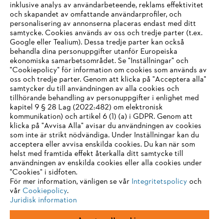
STIHL Indien öppnar nytt försäljningskontor
inklusive analys av användarbeteende, reklams effektivitet
och skapandet av omfattande användarprofiler, och
personalisering av annonserna placeras endast med ditt
samtycke. Cookies används av oss och tredje parter (t.ex.
Google eller Tealium). Dessa tredje parter kan också
Information för leverantörer
behandla dina personuppgifter utanför Europeiska
Produkter
ekonomiska samarbetsområdet. Se "Inställningar" och
Kontakt
"Cookiepolicy" för information om cookies som används av
Karriär
System för visselblåsare
oss och tredje parter. Genom att klicka på "Acceptera alla"
samtycker du till användningen av alla cookies och
tillhörande behandling av personuppgifter i enlighet med
kapitel 9 § 28 Lag (2022:482) om elektronisk
kommunikation) och artikel 6 (1) (a) i GDPR. Genom att
klicka på "Avvisa Alla" avisar du användningen av cookies
som inte är strikt nödvändiga. Under Inställningar kan du
acceptera eller avvisa enskilda cookies. Du kan när som
helst med framtida effekt återkalla ditt samtycke till
användningen av enskilda cookies eller alla cookies under
"Cookies" i sidfoten.
För mer information, vänligen se vår
Integritetspolicy
och
vår
Cookiepolicy
.
Juridisk information