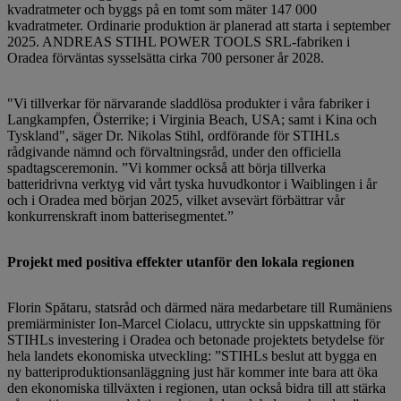
kvadratmeter och byggs på en tomt som mäter 147 000
kvadratmeter. Ordinarie produktion är planerad att starta i september
2025. ANDREAS STIHL POWER TOOLS SRL-fabriken i
Oradea förväntas sysselsätta cirka 700 personer år 2028.
"Vi tillverkar för närvarande sladdlösa produkter i våra fabriker i
Langkampfen, Österrike; i Virginia Beach, USA; samt i Kina och
Tyskland", säger Dr. Nikolas Stihl, ordförande för STIHLs
rådgivande nämnd och förvaltningsråd, under den officiella
spadtagsceremonin. ”Vi kommer också att börja tillverka
batteridrivna verktyg vid vårt tyska huvudkontor i Waiblingen i år
och i Oradea med början 2025, vilket avsevärt förbättrar vår
konkurrenskraft inom batterisegmentet.”
Projekt med positiva effekter utanför den lokala regionen
Florin Spătaru, statsråd och därmed nära medarbetare till Rumäniens
premiärminister Ion-Marcel Ciolacu, uttryckte sin uppskattning för
STIHLs investering i Oradea och betonade projektets betydelse för
hela landets ekonomiska utveckling: ”STIHLs beslut att bygga en
ny batteriproduktionsanläggning just här kommer inte bara att öka
den ekonomiska tillväxten i regionen, utan också bidra till att stärka