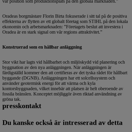
vår position som produktionsplats på den globala marknaden.”
Oradeas borgmästare Florin Birta fokuserade i sitt tal på de positiva
effekterna av flytten av ett globalt företag som STIHL på den lokala
ekonomin och arbetsmarknaden: ”Företagets beslut att investera i
Oradea är en stark signal om vår regions attraktivitet.”
Konstruerad som en hållbar anläggning
Stor vikt har lagts vid hållbarhet och miljöskydd vid planering och
byggnation av den nya anläggningen. När anläggningen är
färdigställd kommer den att certifieras av det tyska rådet för hållbart
byggande (DGNB). Anläggningen har ett solcellssystem och
använder geotermisk energi för att värma och kyla
kontorsbyggnaden, vilket innebär att platsen är helt oberoende av
fossila bränslen. Konceptet möjliggör även riktad användning av
gröna tak.
presskontakt
Du kanske också är intresserad av detta