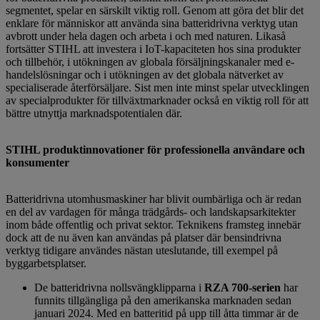
segmentet, spelar en särskilt viktig roll. Genom att göra det blir det
enklare för människor att använda sina batteridrivna verktyg utan
avbrott under hela dagen och arbeta i och med naturen. Likaså
fortsätter STIHL att investera i IoT-kapaciteten hos sina produkter
och tillbehör, i utökningen av globala försäljningskanaler med e-
handelslösningar och i utökningen av det globala nätverket av
specialiserade återförsäljare. Sist men inte minst spelar utvecklingen
av specialprodukter för tillväxtmarknader också en viktig roll för att
bättre utnyttja marknadspotentialen där.
STIHL produktinnovationer för professionella användare och
konsumenter
Batteridrivna utomhusmaskiner har blivit oumbärliga och är redan
en del av vardagen för många trädgårds- och landskapsarkitekter
inom både offentlig och privat sektor. Teknikens framsteg innebär
dock att de nu även kan användas på platser där bensindrivna
verktyg tidigare användes nästan uteslutande, till exempel på
byggarbetsplatser.
De batteridrivna nollsvängklipparna i
RZA 700-serien
har
funnits tillgängliga på den amerikanska marknaden sedan
januari 2024. Med en batteritid på upp till åtta timmar är de