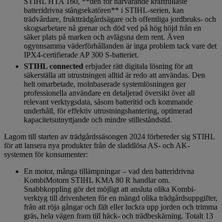
STIHL HTA 160, **den för närvarande kraftfullaste
batteridrivna stångsekatören** i STIHL-serien, kan
trädvårdare, fruktträdgårdsägare och offentliga jordbruks- och
skogsarbetare nå grenar och död ved på hög höjd från en
säker plats på marken och avlägsna dem rent. Även
ogynnsamma väderförhållanden är inga problem tack vare det
IPX4-certifierade AP 300 S-batteriet.
STIHL connected
erbjuder rätt digitala lösning för att
säkerställa att utrustningen alltid är redo att användas. Den
helt omarbetade, molnbaserade systemlösningen ger
professionella användare en detaljerad översikt över all
relevant verktygsdata, såsom batteritid och kommande
underhåll, för effektiv utrustningshantering, optimerad
kapacitetsutnyttjande och mindre stilleståndstid.
Lagom till starten av trädgårdssäsongen 2024 förbereder sig STIHL
för att lansera nya produkter från de sladdlösa AS- och AK-
systemen för konsumenter:
En motor, många tillämpningar – vad den batteridrivna
KombiMotorn STIHL KMA 80 R handlar om.
Snabbkoppling gör det möjligt att ansluta olika Kombi-
verktyg till drivenheten för en mängd olika trädgårdsuppgifter,
från att röja gångar och fält eller luckra upp jorden och trimma
gräs, hela vägen fram till häck- och trädbeskärning. Totalt 13