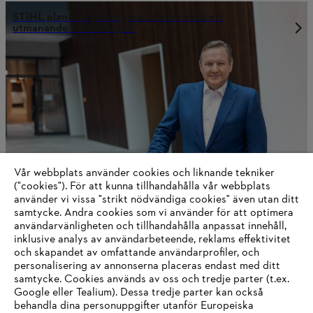
STIHL planerar ytterligare tillväxt trots ett
utmanande räkenskapsår
Vår webbplats använder cookies och liknande tekniker
("cookies"). För att kunna tillhandahålla vår webbplats
använder vi vissa "strikt nödvändiga cookies" även utan ditt
samtycke. Andra cookies som vi använder för att optimera
användarvänligheten och tillhandahålla anpassat innehåll,
STIHL Årsrapport 2023
inklusive analys av användarbeteende, reklams effektivitet
och skapandet av omfattande användarprofiler, och
personalisering av annonserna placeras endast med ditt
samtycke. Cookies används av oss och tredje parter (t.ex.
Google eller Tealium). Dessa tredje parter kan också
Information för leverantörer
behandla dina personuppgifter utanför Europeiska
Produkter