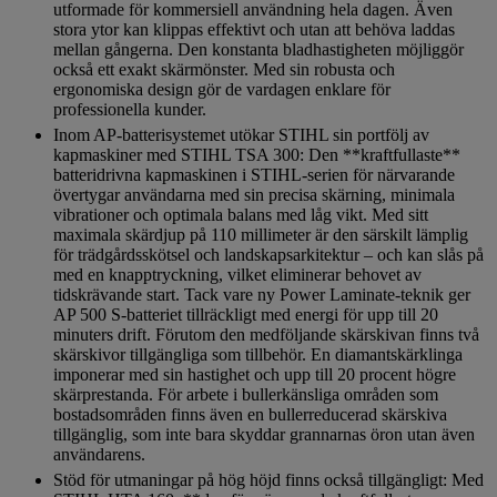
utformade för kommersiell användning hela dagen. Även
stora ytor kan klippas effektivt och utan att behöva laddas
mellan gångerna. Den konstanta bladhastigheten möjliggör
också ett exakt skärmönster. Med sin robusta och
ergonomiska design gör de vardagen enklare för
professionella kunder.
Inom AP-batterisystemet utökar STIHL sin portfölj av
kapmaskiner med STIHL TSA 300: Den **kraftfullaste**
batteridrivna kapmaskinen i STIHL-serien för närvarande
övertygar användarna med sin precisa skärning, minimala
vibrationer och optimala balans med låg vikt. Med sitt
maximala skärdjup på 110 millimeter är den särskilt lämplig
för trädgårdsskötsel och landskapsarkitektur – och kan slås på
med en knapptryckning, vilket eliminerar behovet av
tidskrävande start. Tack vare ny Power Laminate-teknik ger
AP 500 S-batteriet tillräckligt med energi för upp till 20
minuters drift. Förutom den medföljande skärskivan finns två
skärskivor tillgängliga som tillbehör. En diamantskärklinga
imponerar med sin hastighet och upp till 20 procent högre
skärprestanda. För arbete i bullerkänsliga områden som
bostadsområden finns även en bullerreducerad skärskiva
tillgänglig, som inte bara skyddar grannarnas öron utan även
användarens.
Stöd för utmaningar på hög höjd finns också tillgängligt: Med