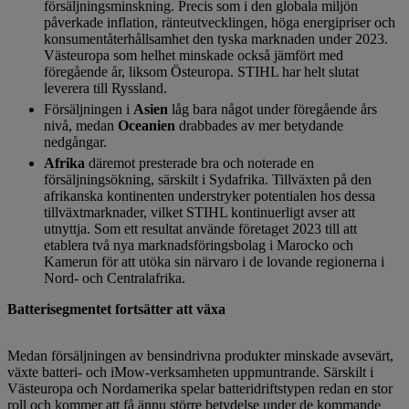
försäljningsminskning. Precis som i den globala miljön
påverkade inflation, ränteutvecklingen, höga energipriser och
konsumentåterhållsamhet den tyska marknaden under 2023.
Västeuropa som helhet minskade också jämfört med
föregående år, liksom Östeuropa. STIHL har helt slutat
leverera till Ryssland.
Försäljningen i
Asien
låg bara något under föregående års
nivå, medan
Oceanien
drabbades av mer betydande
nedgångar.
Afrika
däremot presterade bra och noterade en
försäljningsökning, särskilt i Sydafrika. Tillväxten på den
afrikanska kontinenten understryker potentialen hos dessa
tillväxtmarknader, vilket STIHL kontinuerligt avser att
utnyttja. Som ett resultat använde företaget 2023 till att
etablera två nya marknadsföringsbolag i Marocko och
Kamerun för att utöka sin närvaro i de lovande regionerna i
Nord- och Centralafrika.
Batterisegmentet fortsätter att växa
Medan försäljningen av bensindrivna produkter minskade avsevärt,
växte batteri- och iMow-verksamheten uppmuntrande. Särskilt i
Västeuropa och Nordamerika spelar batteridriftstypen redan en stor
roll och kommer att få ännu större betydelse under de kommande