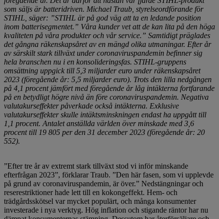
föregående år. Det är därför att nästan var fjärde STIHL-produkt
som säljs är batteridriven. Michael Traub, styrelseordförande för
STIHL, säger: ”STIHL är på god väg att ta en ledande position
inom batterisegmentet.” Våra kunder vet att de kan lita på den höga
kvaliteten på våra produkter och vår service.” Samtidigt präglades
det gångna räkenskapsåret av en mängd olika utmaningar. Efter år
av särskilt stark tillväxt under coronaviruspandemin befinner sig
hela branschen nu i en konsolideringsfas. STIHL-gruppens
omsättning uppgick till 5,3 miljarder euro under räkenskapsåret
2023 (föregående år: 5,5 miljarder euro). Trots den lilla nedgången
på 4,1 procent jämfört med föregående år låg intäkterna fortfarande
på en betydligt högre nivå än före coronaviruspandemin. Negativa
valutakurseffekter påverkade också intäkterna. Exklusive
valutakurseffekter skulle intäktsminskningen endast ha uppgått till
1,1 procent. Antalet anställda världen över minskade med 3,6
procent till 19 805 per den 31 december 2023 (föregående år: 20
552).
”Efter tre år av extremt stark tillväxt stod vi inför minskande
efterfrågan 2023”, förklarar Traub. ”Den här fasen, som vi upplevde
på grund av coronaviruspandemin, är över.” Nedstängningar och
reserestriktioner hade lett till en kokongeffekt. Hem- och
trädgårdsskötsel var mycket populärt, och många konsumenter
investerade i nya verktyg. Hög inflation och stigande räntor har nu
dämpat konsumenternas stämning. Dessutom har återförsäljare och