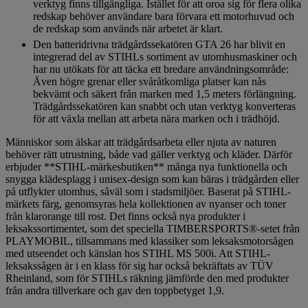
verktyg finns tillgängliga. Istället för att oroa sig för flera olika
redskap behöver användare bara förvara ett motorhuvud och
de redskap som används när arbetet är klart.
Den batteridrivna trädgårdssekatören GTA 26 har blivit en
integrerad del av STIHLs sortiment av utomhusmaskiner och
har nu utökats för att täcka ett bredare användningsområde:
Även högre grenar eller svåråtkomliga platser kan nås
bekvämt och säkert från marken med 1,5 meters förlängning.
Trädgårdssekatören kan snabbt och utan verktyg konverteras
för att växla mellan att arbeta nära marken och i trädhöjd.
Människor som älskar att trädgårdsarbeta eller njuta av naturen
behöver rätt utrustning, både vad gäller verktyg och kläder. Därför
erbjuder **STIHL-märkesbutiken** många nya funktionella och
snygga klädesplagg i unisex-design som kan bäras i trädgården eller
på utflykter utomhus, såväl som i stadsmiljöer. Baserat på STIHL-
märkets färg, genomsyras hela kollektionen av nyanser och toner
från klarorange till rost. Det finns också nya produkter i
leksakssortimentet, som det speciella TIMBERSPORTS®-setet från
PLAYMOBIL, tillsammans med klassiker som leksaksmotorsågen
med utseendet och känslan hos STIHL MS 500i. Att STIHL-
leksakssågen är i en klass för sig har också bekräftats av TÜV
Rheinland, som för STIHLs räkning jämförde den med produkter
från andra tillverkare och gav den toppbetyget 1,9.