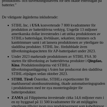
produktions- och tillverkningsnätverk för den ökade efterfrågan på
batterier.”
De viktigaste åtgärderna inkluderade:
STIHL Inc. i
USA
konverterade 7 800 kvadratmeter för
produktion av batteridrivna verktyg. Ungefär 13 miljoner
amerikanska dollar investerades i att utöka produktionen av
STIHLs batterisågar, lövblåsare, sekatörer, trimmers och
kanttrimmare samt i att lansera produktionen av ytterligare tio
sladdlösa produkter. STIHL Inc. fördubblade även
tillverkningskapaciteten för AP-batteripaket under 2023.
Under 2023 markerade produktionen av STIHL FSA 30
starten för tillverkning av batteridrivna produkter i
Qingdao,
Kina
. Produktionslinjerna vid STIHLs
tillverkningsanläggning i Asien har producerat den sladdlösa
STIHL-röjsågen sedan oktober 2023.
STIHL Tirol
i Österrike, STIHLs expertiscenter för
markbaserad utomhusutrustning, ökade automatiseringsgraden
i produktionen med tre nya monteringslinjer för
batteriprodukter.
ZAMA
på Filippinerna investerade cirka 14,6 miljoner euro i
en ny byggnad på 11 500 kvadratmeter för att möjliggöra
ytterligare tillväxt inom nya produktsegment som kabelhärvor,