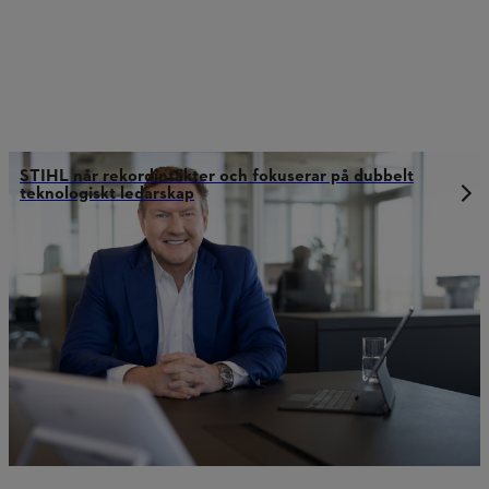
STIHL når rekordintäkter och fokuserar på dubbelt
teknologiskt ledarskap