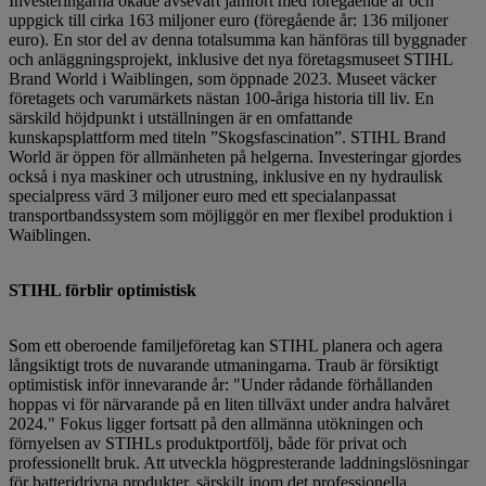
Investeringarna ökade avsevärt jämfört med föregående år och
uppgick till cirka 163 miljoner euro (föregående år: 136 miljoner
euro). En stor del av denna totalsumma kan hänföras till byggnader
och anläggningsprojekt, inklusive det nya företagsmuseet STIHL
Brand World i Waiblingen, som öppnade 2023. Museet väcker
företagets och varumärkets nästan 100-åriga historia till liv. En
särskild höjdpunkt i utställningen är en omfattande
kunskapsplattform med titeln ”Skogsfascination”. STIHL Brand
World är öppen för allmänheten på helgerna. Investeringar gjordes
också i nya maskiner och utrustning, inklusive en ny hydraulisk
specialpress värd 3 miljoner euro med ett specialanpassat
transportbandssystem som möjliggör en mer flexibel produktion i
Waiblingen.
STIHL förblir optimistisk
Som ett oberoende familjeföretag kan STIHL planera och agera
långsiktigt trots de nuvarande utmaningarna. Traub är försiktigt
optimistisk inför innevarande år: "Under rådande förhållanden
hoppas vi för närvarande på en liten tillväxt under andra halvåret
2024." Fokus ligger fortsatt på den allmänna utökningen och
förnyelsen av STIHLs produktportfölj, både för privat och
professionellt bruk. Att utveckla högpresterande laddningslösningar
för batteridrivna produkter, särskilt inom det professionella