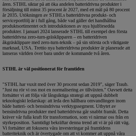
åren. STIHL siktar på att öka andelen batteridrivna produkter i
försäljning till minst 35 procent år 2027, med ett mål på 80 procent
år 2035. Utökningen av STIHLs batteridrivna produkt- och
serviceportfölj är i full gång, både vad gäller det handhållna
produktsortimentet och introduktionen av nya hjulförsedda
produkter. I januari 2024 lanserade STIHL till exempel den första
batteridrivna zero-turn-gräsklipparen – en batteridriven
åkgräsklippare med zero-turn-teknik – på sin största och viktigaste
marknad, USA. Trettio nya batteridrivna produkter är planerade att
lanseras världen över bara under de kommande två åren.
STIHL är väl positionerat för framtiden
"STIHL har vuxit med över 30 procent sedan 2019", säger Traub.
"Just nu rör vi oss mot en normalisering av tillväxten." Oavsett detta
fortsätter vi att följa vår långsiktiga strategi att uppnå dubbelt
teknologiskt ledarskap: att leda den hållbara omvandlingen inom
både batteri- och bensindrivna verktygssegment. Utbytet av
bensindrivna produkter med batteridrivna går snabbt framåt. Detta
kräver vår fulla kraft för transformation, som vi närmar oss från en
styrkeposition. Samtidigt bekräftar denna trend att vi är på rätt väg.
Vi fortsätter att fokusera våra investeringar på framtidens
batteriteknik och är övertygade om att vi kommer att uppnå våra