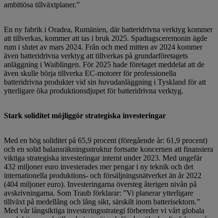
ambitiösa tillväxtplaner.”
En ny fabrik i Oradea, Rumänien, där batteridrivna verktyg kommer
att tillverkas, kommer att tas i bruk 2025. Spadtagsceremonin ägde
rum i slutet av mars 2024. Från och med mitten av 2024 kommer
även batteridrivna verktyg att tillverkas på grundarföretagets
anläggning i Waiblingen. För 2025 hade företaget meddelat att de
även skulle börja tillverka EC-motorer för professionella
batteridrivna produkter vid sin huvudanläggning i Tyskland för att
ytterligare öka produktionsdjupet för batteridrivna verktyg.
Stark soliditet möjliggör strategiska investeringar
Med en hög soliditet på 65,9 procent (föregående år: 61,9 procent)
och en solid balansräkningsstruktur fortsatte koncernen att finansiera
viktiga strategiska investeringar internt under 2023. Med ungefär
432 miljoner euro investerades mer pengar i ny teknik och det
internationella produktions- och försäljningsnätverket än år 2022
(404 miljoner euro). Investeringarna översteg återigen nivån på
avskrivningarna. Som Traub förklarar: ”Vi planerar ytterligare
tillväxt på medellång och lång sikt, särskilt inom batterisektorn.”
Med vår långsiktiga investeringsstrategi förbereder vi vårt globala