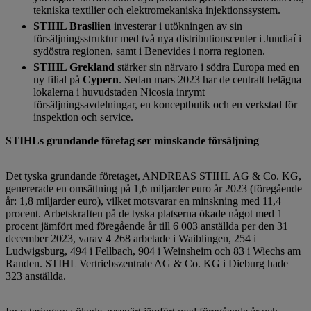
tekniska textilier och elektromekaniska injektionssystem.
STIHL Brasilien
investerar i utökningen av sin
försäljningsstruktur med två nya distributionscenter i Jundiaí i
sydöstra regionen, samt i Benevides i norra regionen.
STIHL Grekland
stärker sin närvaro i södra Europa med en
ny filial på
Cypern
. Sedan mars 2023 har de centralt belägna
lokalerna i huvudstaden Nicosia inrymt
försäljningsavdelningar, en konceptbutik och en verkstad för
inspektion och service.
STIHLs grundande företag ser minskande försäljning
Det tyska grundande företaget, ANDREAS STIHL AG & Co. KG,
genererade en omsättning på 1,6 miljarder euro år 2023 (föregående
år: 1,8 miljarder euro), vilket motsvarar en minskning med 11,4
procent. Arbetskraften på de tyska platserna ökade något med 1
procent jämfört med föregående år till 6 003 anställda per den 31
december 2023, varav 4 268 arbetade i Waiblingen, 254 i
Ludwigsburg, 494 i Fellbach, 904 i Weinsheim och 83 i Wiechs am
Randen. STIHL Vertriebszentrale AG & Co. KG i Dieburg hade
323 anställda.