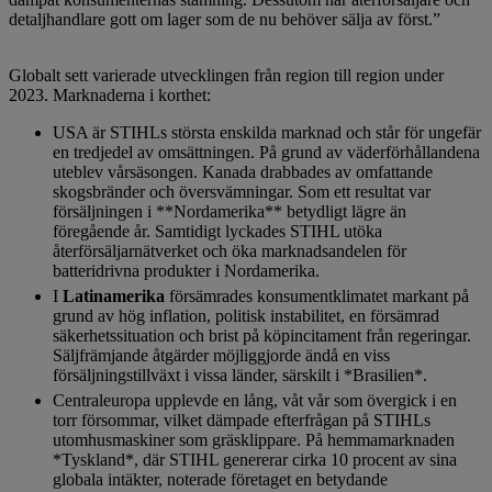
detaljhandlare gott om lager som de nu behöver sälja av först.”
Globalt sett varierade utvecklingen från region till region under
2023. Marknaderna i korthet:
USA är STIHLs största enskilda marknad och står för ungefär
en tredjedel av omsättningen. På grund av väderförhållandena
uteblev vårsäsongen. Kanada drabbades av omfattande
skogsbränder och översvämningar. Som ett resultat var
försäljningen i **Nordamerika** betydligt lägre än
föregående år. Samtidigt lyckades STIHL utöka
återförsäljarnätverket och öka marknadsandelen för
batteridrivna produkter i Nordamerika.
I
Latinamerika
försämrades konsumentklimatet markant på
grund av hög inflation, politisk instabilitet, en försämrad
säkerhetssituation och brist på köpincitament från regeringar.
Säljfrämjande åtgärder möjliggjorde ändå en viss
försäljningstillväxt i vissa länder, särskilt i *Brasilien*.
Centraleuropa upplevde en lång, våt vår som övergick i en
torr försommar, vilket dämpade efterfrågan på STIHLs
utomhusmaskiner som gräsklippare. På hemmamarknaden
*Tyskland*, där STIHL genererar cirka 10 procent av sina
globala intäkter, noterade företaget en betydande