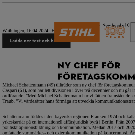
STIHL:s värld
Press
New head of Cor
Waiblingen, 16.04.2024 | Företagspressmeddelande
Ladda ner text och bilder
NY CHEF FÖR
FÖRETAGSKOMMU
Michael Schattenmann (49) tillträder som ny chef för företagskom
Caspari (61), som har lett divisionen i över två decennier och nu går i
ordförande. ”Med Michael Schattenmann har vi fått en framstående ko
Traub. ”Vi värdesätter hans förmåga att utveckla kommunikationsstrate
Schattenmann föddes i den bayerska regionen Franken 1974 och kalla
yrkeskarriär på en internationell affärsjuridisk byrå i Berlin. Från 2
politiskt opinionsbildning och kommunikation. Mellan 2017 och 20
omfattade varumärkes- och externkommunikation på koncernnivå. År 