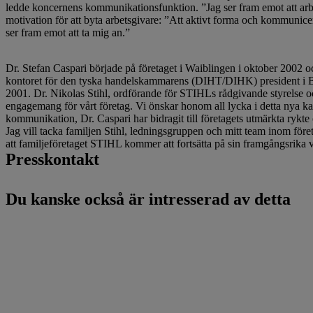
ledde koncernens kommunikationsfunktion. ”Jag ser fram emot att ar
motivation för att byta arbetsgivare: ”Att aktivt forma och kommunic
ser fram emot att ta mig an.”
Dr. Stefan Caspari började på företaget i Waiblingen i oktober 2002 
kontoret för den tyska handelskammarens (DIHT/DIHK) president i Bon
2001. Dr. Nikolas Stihl, ordförande för STIHLs rådgivande styrelse oc
engagemang för vårt företag. Vi önskar honom all lycka i detta nya kapit
kommunikation, Dr. Caspari har bidragit till företagets utmärkta rykte 
Jag vill tacka familjen Stihl, ledningsgruppen och mitt team inom för
att familjeföretaget STIHL kommer att fortsätta på sin framgångsrika 
Presskontakt
Du kanske också är intresserad av detta