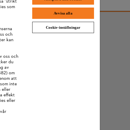
a "strikt
 finans den 1 augusti 2022.
kies som
Avvisa alla
Cookie-inställningar
nserna
ss och
ter kan
v oss och
cker du
ng av
:482) om
Genom att
 som inte
 eller
a effekt
es eller
vår
okies