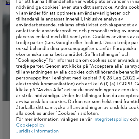
För att kunna tillhandahålla vår webbplats använder vi viss
Ingrid Jägering blir medlem i STIHLs styrelse med ansvar för
nödvändiga cookies" även utan ditt samtycke. Andra coo
vi använder för att optimera användarvänligheten och
tillhandahålla anpassat innehåll, inklusive analys av
användarbeteende, reklams effektivitet och skapandet av
Information för leverantörer
omfattande användarprofiler, och personalisering av anno
Produkter
placeras endast med ditt samtycke. Cookies används av o
Kontakt
tredje parter (t.ex. Google eller Tealium). Dessa tredje par
Karriär
också behandla dina personuppgifter utanför Europeiska
System för visselblåsare
ekonomiska samarbetsområdet. Se "Inställningar" och
"Cookiepolicy" för information om cookies som används a
tredje parter. Genom att klicka på "Acceptera alla" samty
till användningen av alla cookies och tillhörande behandli
personuppgifter i enlighet med kapitel 9 § 28 Lag (2022
elektronisk kommunikation) och artikel 6 (1) (a) i GDPR. 
klicka på "Avvisa Alla" avisar du användningen av cookies
är strikt nödvändiga. Under Inställningar kan du acceptera
avvisa enskilda cookies. Du kan när som helst med framtid
återkalla ditt samtycke till användningen av enskilda cooki
alla cookies under "Cookies" i sidfoten.
För mer information, vänligen se vår
Integritetspolicy
och 
Cookiepolicy
.
Juridisk information
Avtryck
Integritetspolicy
Information om co