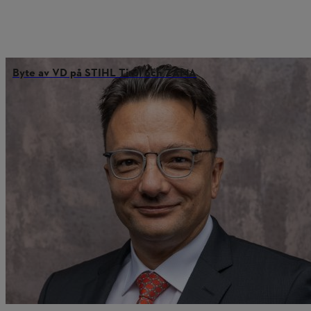
Byte av VD på STIHL Tirol och ZAMA