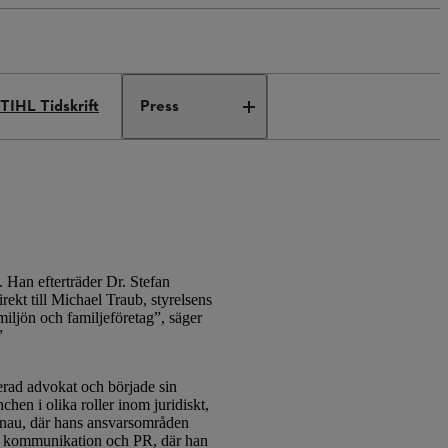
TIHL Tidskrift
Press
an efterträder Dr. Stefan
rekt till Michael Traub, styrelsens
ljön och familjeföretag”, säger
”
rad advokat och började sin
hen i olika roller inom juridiskt,
nau, där hans ansvarsområden
ör kommunikation och PR, där han