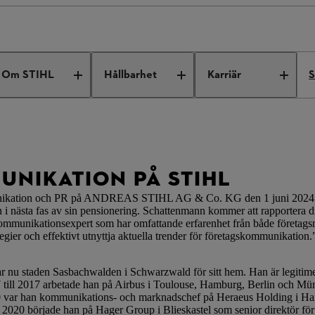
porate Communications
Om STIHL
Hållbarhet
Karriär
S
NIKATION PÅ STIHL
munikation och PR på ANDREAS STIHL AG & Co. KG den 1 juni 2024. H
n i nästa fas av sin pensionering. Schattenmann kommer att rapportera di
mmunikationsexpert som har omfattande erfarenhet från både företagsmi
gier och effektivt utnyttja aktuella trender för företagskommunikation.
r nu staden Sasbachwalden i Schwarzwald för sitt hem. Han är legitime
007 till 2017 arbetade han på Airbus i Toulouse, Hamburg, Berlin och Münc
20 var han kommunikations- och marknadschef på Heraeus Holding i Ha
2020 började han på Hager Group i Blieskastel som senior direktör f