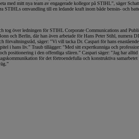
beta med mitt nya team av engagerade kollegor på STIHL”, säger Scha
era STIHLs omvandling till en ledande kraft inom både bensin- och batte
och tog över ledningen för STIHL Corporate Communications and Public 
n och Berlin, där han även arbetade för Hans Peter Stihl, numera DIH
h förvaltningsråd, säger: "Vi vill tacka Dr. Caspari för hans enaståend
el i hans liv.” Traub tillägger: "Med sitt expertkunniga och professionel
och positionering i den offentliga sfären.” Caspari säger: "Jag har allti
etagskommunikation för det förtroendefulla och konstruktiva samarbetet
väg.”