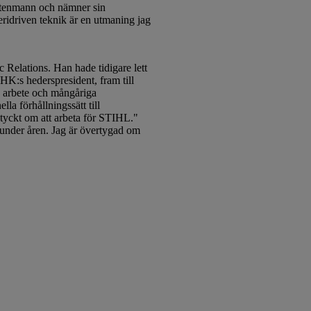
ttenmann och nämner sin
ridriven teknik är en utmaning jag
Relations. Han hade tidigare lett
K:s hederspresident, fram till
e arbete och mångåriga
la förhållningssätt till
d tyckt om att arbeta för STIHL."
 under åren. Jag är övertygad om