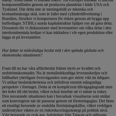
komponentflöden genom att producera plastdelar i både USA och
Tyskland. Där detta inte är meningsfullt av tekniska och
kostnadsmässiga skäl, som är fallet med cylindertillverkning i
Brasilien, försöker vi kompensera för risken genom att bygga upp
buffertlager. STIHLs sunda kapitalstruktur hjälper oss att göra detta.
Dessutom för vi diskussioner med leverantörer om vilka delar i den
interkontinentala kedjan vi kan inkludera i vår egen produktion eller
lägga ut på leverantörer.
Hur fattar ni nödvändiga beslut mitt i den spända globala och
ekonomiska situationen?
Fram till nu har våra affärsbeslut främst styrts av kvalitet och
nedströmskostnader. Nu är motståndskraftiga leveranskedjor och
hållbarhet ytterligare överväganden som ges större vikt än tidigare.
Vi utökar beslutskriterierna och införlivar enormt mångsidiga
perspektiv i företaget. Detta är ett komplicerat tillvägagångssätt men
det leder till rätt beslut, vilket också innebär att vi måste ta risker.
Den nuvarande situationen kan i huvudsak visualiseras som strålar
som konvergerar när de passerar genom ett förstoringsglas: Det finns
ett ensidigt beroende av enskilda försörjningskällor, vilket verkligen
understryker vikten av en riskreduceringsstrategi på politisk nivå.
Vårt beroende av rysk gas, halvledare från Taiwan och sällsynta