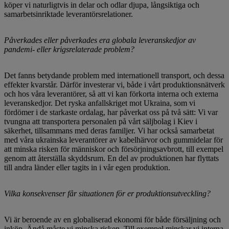
köper vi naturligtvis in delar och odlar djupa, långsiktiga och
samarbetsinriktade leverantörsrelationer.
Påverkades eller påverkades era globala leveranskedjor av
pandemi- eller krigsrelaterade problem?
Det fanns betydande problem med internationell transport, och dessa
effekter kvarstår. Därför investerar vi, både i vårt produktionsnätverk
och hos våra leverantörer, så att vi kan förkorta interna och externa
leveranskedjor. Det ryska anfallskriget mot Ukraina, som vi
fördömer i de starkaste ordalag, har påverkat oss på två sätt: Vi var
tvungna att transportera personalen på vårt säljbolag i Kiev i
säkerhet, tillsammans med deras familjer. Vi har också samarbetat
med våra ukrainska leverantörer av kabelhärvor och gummidelar för
att minska risken för människor och försörjningsavbrott, till exempel
genom att återställa skyddsrum. En del av produktionen har flyttats
till andra länder eller tagits in i vår egen produktion.
Vilka konsekvenser får situationen för er produktionsutveckling?
Vi är beroende av en globaliserad ekonomi för både försäljning och
inköp. Ändå måste vi minska risken. Till exempel minskar vi interna