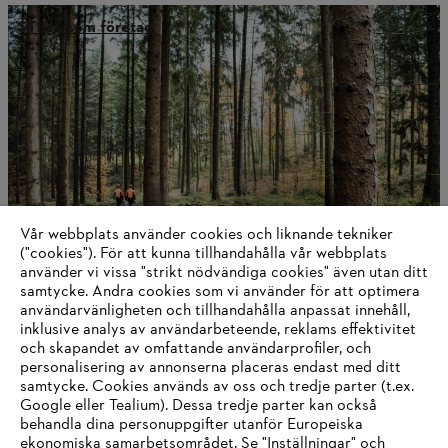
STIHL som företag
Vår webbplats använder cookies och liknande tekniker
("cookies"). För att kunna tillhandahålla vår webbplats
använder vi vissa "strikt nödvändiga cookies" även utan ditt
samtycke. Andra cookies som vi använder för att optimera
användarvänligheten och tillhandahålla anpassat innehåll,
Innovation och globalt arbete
inklusive analys av användarbeteende, reklams effektivitet
och skapandet av omfattande användarprofiler, och
personalisering av annonserna placeras endast med ditt
samtycke. Cookies används av oss och tredje parter (t.ex.
Google eller Tealium). Dessa tredje parter kan också
Information för leverantörer
behandla dina personuppgifter utanför Europeiska
Produkter
ekonomiska samarbetsområdet. Se "Inställningar" och
Kontakt