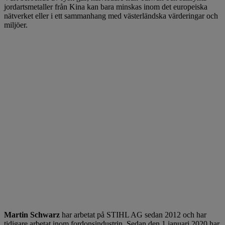
jordartsmetaller från Kina kan bara minskas inom det europeiska
nätverket eller i ett sammanhang med västerländska värderingar och
miljöer.
Martin Schwarz
har arbetat på STIHL AG sedan 2012 och har
tidigare arbetat inom fordonsindustrin. Sedan den 1 januari 2020 har