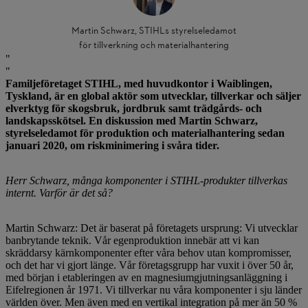
Martin Schwarz, STIHLs styrelseledamot
för tillverkning och materialhantering
Familjeföretaget STIHL, med huvudkontor i Waiblingen,
Tyskland, är en global aktör som utvecklar, tillverkar och säljer
elverktyg för skogsbruk, jordbruk samt trädgårds- och
landskapsskötsel. En diskussion med Martin Schwarz,
styrelseledamot för produktion och materialhantering sedan
januari 2020, om riskminimering i svåra tider.
Herr Schwarz, många komponenter i STIHL-produkter tillverkas
internt. Varför är det så?
Martin Schwarz: Det är baserat på företagets ursprung: Vi utvecklar
banbrytande teknik. Vår egenproduktion innebär att vi kan
skräddarsy kärnkomponenter efter våra behov utan kompromisser,
och det har vi gjort länge. Vår företagsgrupp har vuxit i över 50 år,
med början i etableringen av en magnesiumgjutningsanläggning i
Eifelregionen år 1971. Vi tillverkar nu våra komponenter i sju länder
världen över. Men även med en vertikal integration på mer än 50 %