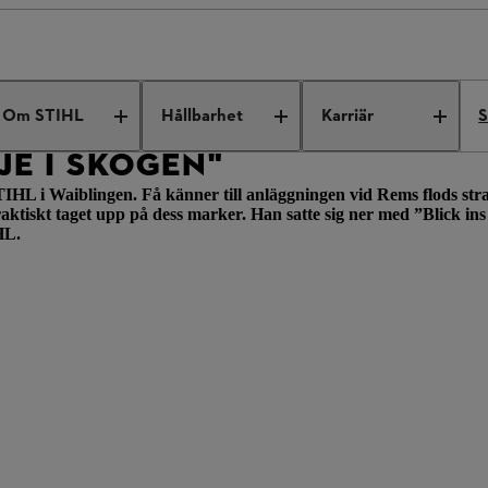
ing joy in the forest
Om STIHL
Hållbarhet
Karriär
S
JE I SKOGEN"
IHL i Waiblingen. Få känner till anläggningen vid Rems flods str
raktiskt taget upp på dess marker. Han satte sig ner med ”Blick ins
HL.