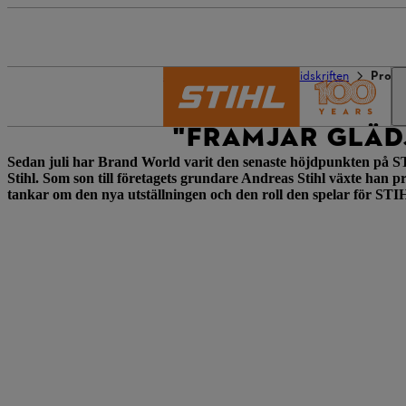
STIHL:s värld
STIHL-tidskriften
Promot
"FRÄMJAR GLÄD
Sedan juli har Brand World varit den senaste höjdpunkten på ST
Stihl. Som son till företagets grundare Andreas Stihl växte han p
tankar om den nya utställningen och den roll den spelar för STI