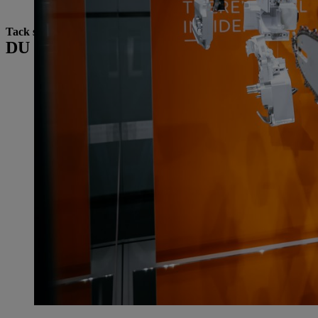
Tack så mycket för att du pratade med oss, herr Stihl!
DU KANSKE OCKSÅ VARA INTRESSER