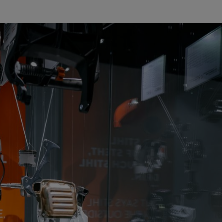
m måste upptäckas på nivå 1 av STIHLs varumärkesvärld.
 anläggning 1?
utbudet gör mer än att bara visa upp STIHL-företaget självt. Vårt huvud
kog och trä. Genom att göra det vill vi också ge tyska skogar en plattfo
Har du redan ett favoritställe?
förvänta mig att min favoritplats skulle vara där man kan se så mycket te
sågen med elektronisk bränsleinsprutning, STIHL MS 500i. Att lära sig
aget och STIHL-varumärket?
jlighet att föra ut vårt synsätt på naturen och skogarna till en större p
eras bevarande. Genom att ha ett sådant unikt tillvägagångssätt för att
r upp den roll STIHL spelar i att ta hand om naturen.