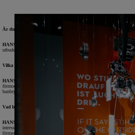
Teknik och natur: För Hans Peter STIHL är detta en avgörande kombination so
Är du nöjd med det nya utseendet som byggnadsarbetet har gett
HANS PETER STIHL
: Jag är glad att det kompletta informations
utbudet på Brand World är att väcka besökarnas glädje när det gäller s
Vilka områden tycker du är särskilt vackra eller framgångsrika? 
HANS PETER STIHL
: Jag är väldigt tekniskt lagd, så jag skulle 
förmodligen nivå 1. För några år sedan lanserade vi den första motor
banbrytande innovation är mycket intressant för teknikentusiaster.
Vad betyder varumärkesvärlden enligt din åsikt för både föret
HANS PETER STIHL
: STIHLs varumärkesvärld ger oss en utmärkt mö
intresserade av att göra så mycket som möjligt för friska skogar och d
förmedlar varumärkesvärlden värdefull kunskap samtidigt som den visa