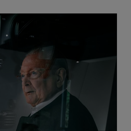
mål med det varierade och breda
rm.
knologi som möjligt. Så
 mer om bakgrunden till denna
ublik. Även vi är trots allt
 levandegöra skogar och skogsbruk