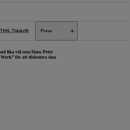
TIHL Tidskrift
Press
and lika väl som Hans Peter
 Werk” för att diskutera sina